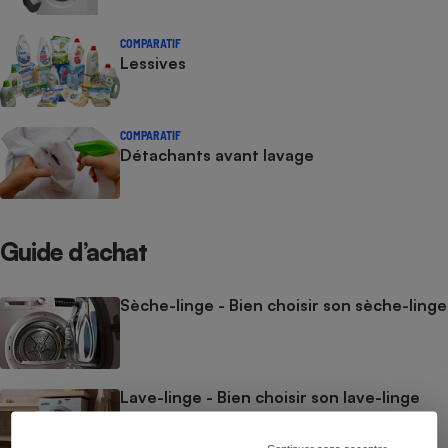
Cafetière à expressos
COMPARATIF
Lessives
COMPARATIF
Détachants avant lavage
Robot ménager
Guide d’achat
Sèche-linge - Bien choisir son sèche-linge
Lave-linge - Bien choisir son lave-linge