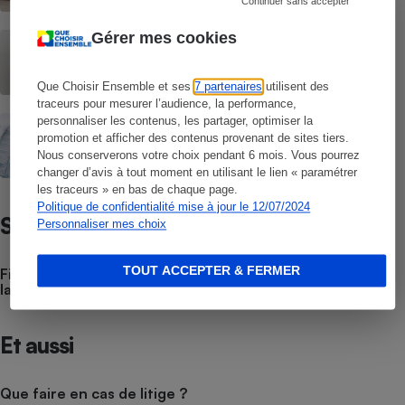
Continuer sans accepter
Lave-linge séchants - Les avantages et
Gérer mes cookies
inconvénients d’une lavante-séchante
Que Choisir Ensemble et ses
7 partenaires
utilisent des
traceurs pour mesurer l’audience, la performance,
Lessives - Lessive en poudre, liquide ou
personnaliser les contenus, les partager, optimiser la
en capsules ?
promotion et afficher des contenus provenant de sites tiers.
Nous conserverons votre choix pendant 6 mois. Vous pourrez
changer d’avis à tout moment en utilisant le lien « paramétrer
les traceurs » en bas de chaque page.
Politique de confidentialité mise à jour le 12/07/2024
Satisfaction / Fiabilité
Personnaliser mes choix
TOUT ACCEPTER & FERMER
Fiabilité des lave-linge - Quelles sont les marques de
lave-linge les plus fiables ?
Et aussi
Que faire en cas de litige ?