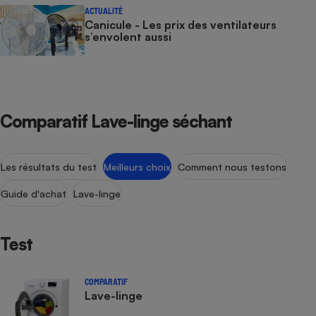
Téléphone mobile -
ACTUALITÉ
Smartphone
Canicule - Les prix des ventilateurs
Plaque de cuisson à
s’envolent aussi
induction
Climatiseur -
Ventilateur
Comparatif Lave-linge séchant
Antivirus
Les résultats du test
Meilleurs choix
Comment nous testons
Climatiseur -
Guide d'achat
Lave-linge
Ventilateur
Test
COMPARATIF
Lave-linge