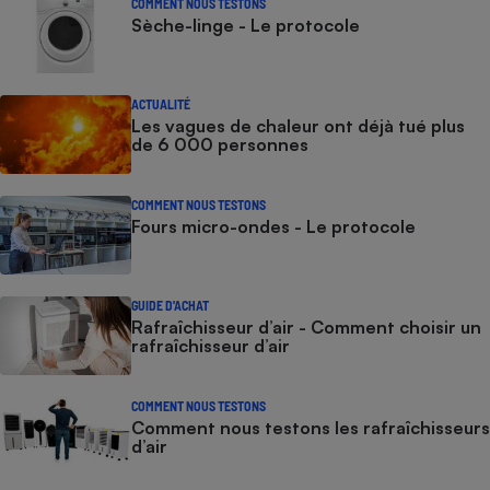
COMMENT NOUS TESTONS
Sèche-linge - Le protocole
Petit électroménager - U
Complément
alimentaire
Mutuelle
Assurance emprunteur
ACTUALITÉ
Les vagues de chaleur ont déjà tué plus
de 6 000 personnes
COMMENT NOUS TESTONS
Matelas
Champagne
Fours micro-ondes - Le protocole
bouteille
Banque en 
Téléviseur
GUIDE D'ACHAT
Antimoustique
Lave-linge
Rafraîchisseur d’air - Comment choisir un
rafraîchisseur d’air
COMMENT NOUS TESTONS
Comment nous testons les rafraîchisseurs
Radiateur électrique
d’air