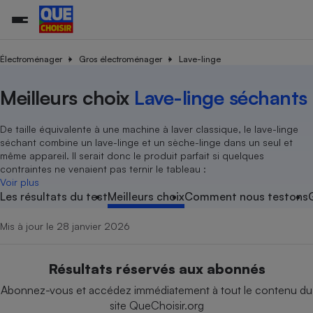
Électroménager
Gros électroménager
Lave-linge
Meilleurs choix
Lave-linge séchants
Additifs a
Comparate
Comparatif
Comparateu
Comparatif
Comparateu
Comparatif
Comparati
Substances
Toutes les actualités
Tous les services
Tous nos combats
L’association
Organismes de défense 
Train
supermarc
cosmétiqu
Comparateu
Achat - Vente - Travaux
Démarche administrative
Enquêtes
Nos actions
Nos missions
Système judiciaire
Transport aérien
gratuit
De taille équivalente à une machine à laver classique, le lave-linge
Copropriété
Famille
séchant combine un lave-linge et un sèche-linge dans un seul et
Guides d'achat
Nos grandes victoires
Notre méthodologie
même appareil. Il serait donc le produit parfait si quelques
Location
Senior
Comparateu
Comparate
Comparati
Comparatif
Comparate
Comparatif
Comparatif
contraintes ne venaient pas ternir le tableau :
Conseils
Les billets de la présidente
Notre financement
supermarc
électrique
Voir plus
Service marchand
Magasin - Grande surfac
Sport
Soumettre un litige
Brèves
Nos associations locales
Nos partenaires
Les résultats du test
Meilleurs choix
Comment nous testons
Air
Marketing - Fidélisation
Vacances - Tourisme
Lettres types
Nous rejoindre
Nous rejoindre
Déchet
Mis à jour le 28 janvier 2026
Méthode de vente - Abu
Rencontrer une association locale
Comparate
Comparatif
Comparatif
Comparatif
Comparatif
En savoir plus sur Que Choisir Ensemble
Eau
s
Agriculture
Achat - Vente - Location
Résultats réservés aux abonnés
Energie
Nutrition
Assurance auto
Abonnez-vous et accédez immédiatement à tout le contenu du
-nous ?
Produit alimentaire
Carburant
Comparati
Comparati
Comparati
Comparate
site QueChoisir.org