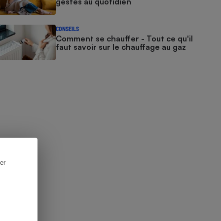
gestes au quotidien
CONSEILS
Comment se chauffer - Tout ce qu'il
faut savoir sur le chauffage au gaz
er