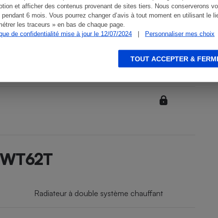
tion et afficher des contenus provenant de sites tiers. Nous conserverons vo
 pendant 6 mois. Vous pourrez changer d’avis à tout moment en utilisant le li
étrer les traceurs » en bas de chaque page.
ique de confidentialité mise à jour le 12/07/2024
|
Personnaliser mes choix
TOUT ACCEPTER & FERM
5CWT62T
Radiateur à double système chauffant