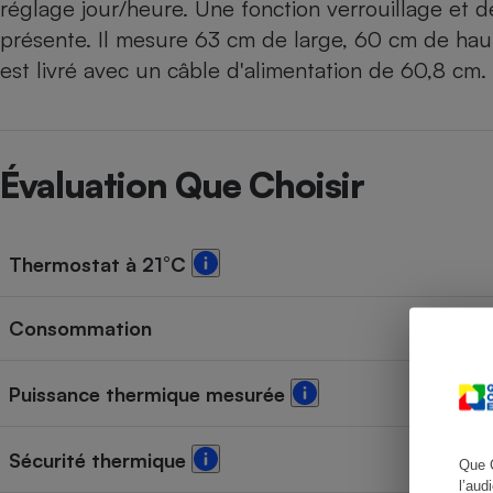
réglage jour/heure. Une fonction verrouillage et d
présente. Il mesure 63 cm de large, 60 cm de haut,
est livré avec un câble d'alimentation de 60,8 cm. 
Cafetière à expresso
Évaluation Que Choisir
Thermostat à 21°C
Robot ménager
Consommation
Puissance thermique mesurée
Sécurité thermique
Que 
l’aud