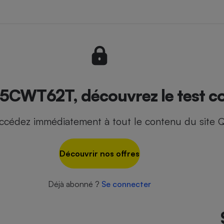
- Ustensile
Foie gras
Aide auditive
r
Assurance vie
5CWT62T, découvrez le test co
ccédez immédiatement à tout le contenu du site Q
Poêle à granulés
gne - Comment choisir une
lle de champagne
en ligne
Découvrir nos offres
Ordinateur portable
Crème solaire
Lave-vaisselle
Déjà abonné ?
Se connecter