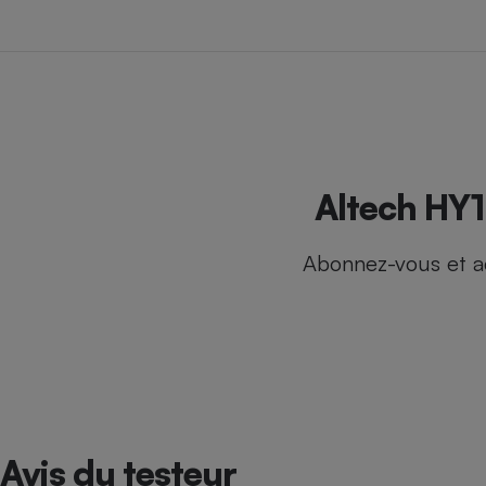
Internet
Gros électroménager
Téléphonie
Petit électroménager 
Complément
alimentaire
Mutuelle
Assurance emprunteu
Altech HY1
Abonnez-vous et a
Matelas
Champa
boutei
Banque 
Téléviseur
Antimoustique
Lave-linge
Avis du testeur