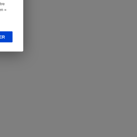
tre
en «
ER