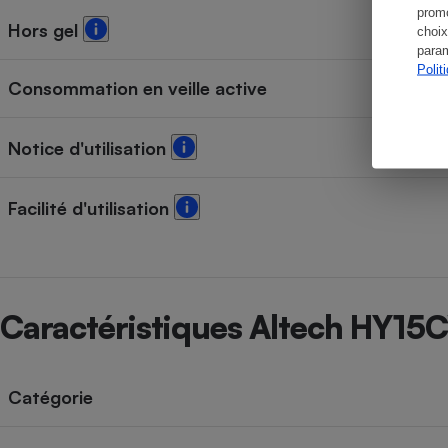
promo
Hors gel
choix
param
Polit
Consommation en veille active
Notice d'utilisation
Facilité d'utilisation
Caractéristiques Altech HY1
Catégorie