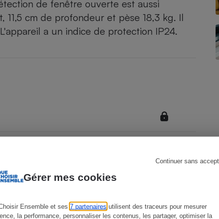
étection de fenêtre ouverte est aussi
 11,5 cm de profondeur et pèse 18,3 kg. Il
L'appareil a un indice de protection IP24.
s
Réfrigérateur
Continuer sans accept
Gérer mes cookies
Choisir Ensemble et ses
7 partenaires
utilisent des traceurs pour mesurer
ience, la performance, personnaliser les contenus, les partager, optimiser la