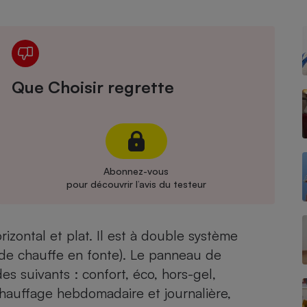
Électricité - Gaz
Appareil photo
numérique
Four encastrable
Que Choisir regrette
Lessive
Abonnez-vous
pour découvrir l’avis du testeur
Aspirateur
izontal et plat. Il est à double système
 de chauffe en fonte). Le panneau de
s suivants : confort, éco, hors-gel,
auffage hebdomadaire et journalière,