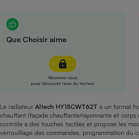
Radiateur électrique
Téléphone mobile -
Smartphone
Plaque de cuisson à
Que Choisir aime
induction
Climatiseur -
Ventilateur
Abonnez-vous
pour découvrir l’avis du testeur
Antivirus
Climatiseur -
Le radiateur
Altech HY15CWT62T
a un format hor
Ventilateur
chauffant (façade chauffante/rayonnante et corps
contrôle a des touches tactiles et propose les mode
verrouillage des commandes, programmation du ch