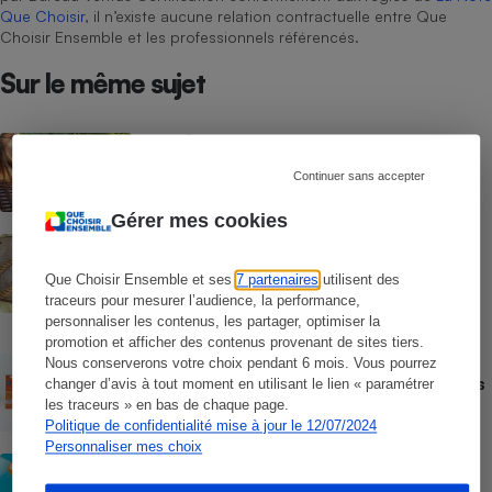
Que Choisir
, il n’existe aucune relation contractuelle entre Que
Choisir Ensemble et les professionnels référencés.
Sur le même sujet
ACTUALITÉ
Les moustiques vont-ils s’habituer au
Continuer sans accepter
répulsif le plus efficace ?
Gérer mes cookies
ACTION QUE CHOISIR ENSEMBLE
Test des crèmes solaires vendues sur
Que Choisir Ensemble et ses
7 partenaires
utilisent des
Temu, Shein et AliExpress - 9 sur 10
dangereuses pour la santé des
traceurs pour mesurer l’audience, la performance,
consommateurs
personnaliser les contenus, les partager, optimiser la
promotion et afficher des contenus provenant de sites tiers.
ACTUALITÉ
Nous conserverons votre choix pendant 6 mois. Vous pourrez
Crèmes solaires - Le bilan désastreux des
changer d’avis à tout moment en utilisant le lien « paramétrer
plateformes chinoises
les traceurs » en bas de chaque page.
Politique de confidentialité mise à jour le 12/07/2024
Personnaliser mes choix
CONSEILS
Crèmes solaires - Les logos à la loupe