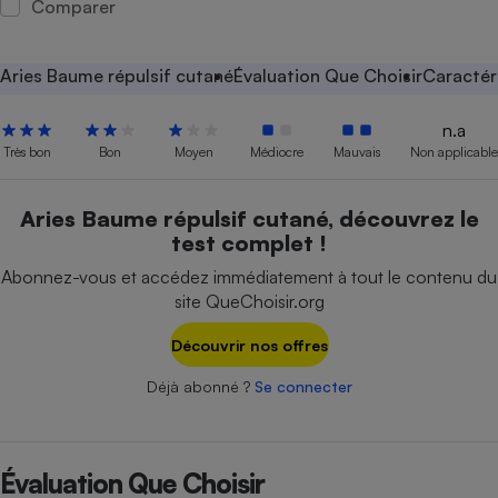
Comparer
Petit électroménager - U
Complément
alimentaire
Aries Baume répulsif cutané
Évaluation Que Choisir
Caractér
Mutuelle
Assurance emprunteur
n.a
Très bon
Bon
Moyen
Médiocre
Mauvais
Non applicable
Matelas
Aries Baume répulsif cutané, découvrez le
Champagne
test complet !
bouteille
Banque en 
Abonnez-vous et accédez immédiatement à tout le contenu du
Téléviseur
site QueChoisir.org
Antimoustique
Lave-linge
Découvrir nos offres
Déjà abonné ?
Se connecter
Radiateur électrique
Évaluation Que Choisir