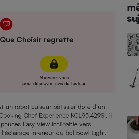
Électricité - Gaz
m
su
Appareil photo
numérique
Four encastrable
Que Choisir regrette
Lessive
Abonnez-vous
pour découvrir l’avis du testeur
Aspirateur
st un robot cuiseur pâtissier doté d’un
Cooking Chef Experience KCL95.429SI
, il
 pouces Easy View inclinable vers
l’éclairage intérieur du bol Bowl Light.