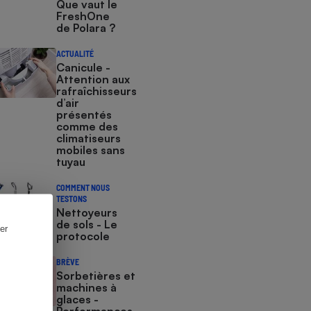
Que vaut le
FreshOne
de Polara ?
ACTUALITÉ
Canicule -
Attention aux
rafraîchisseurs
d’air
présentés
comme des
climatiseurs
mobiles sans
tuyau
COMMENT NOUS
TESTONS
Nettoyeurs
de sols - Le
er
protocole
BRÈVE
Sorbetières et
machines à
glaces​​​​​​ -