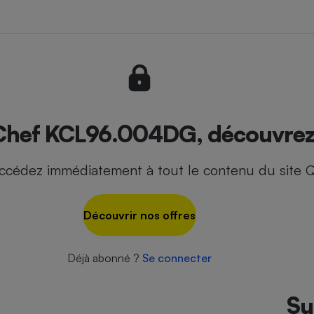
r
 - Ustensile
Foie gras
Aide auditive
r
Assurance vie
ef KCL96.004DG, découvrez l
ccédez immédiatement à tout le contenu du site Q
Poêle à granulés
gne - Comment choisir une
lle de champagne
en ligne
Découvrir nos offres
Ordinateur portable
Crème solaire
Lave-vaisselle
Déjà abonné ?
Se connecter
Su