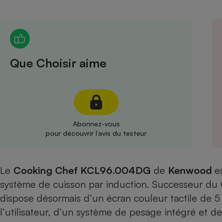
Radiateur électrique
Téléphone mobile -
Smartphone
Plaque de cuisson à
Que Choisir aime
induction
Climatiseur -
Ventilateur
Abonnez-vous
pour découvrir l’avis du testeur
Antivirus
Climatiseur -
Le
Cooking Chef KCL96.004DG
de
Ventilateur
Kenwood
e
système de cuisson par induction. Successeur du
dispose désormais d’un écran couleur tactile de 5
l’utilisateur, d’un système de pesage intégré et de 