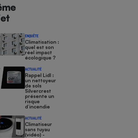
ême
jet
ENQUÊTE
Climatisation :
quel est son
réel impact
écologique ?
ACTUALITÉ
Rappel Lidl :
un nettoyeur
de sols
Silvercrest
présente un
risque
d’incendie
ACTUALITÉ
Climatiseur
sans tuyau
(vidéo) -