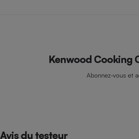
Internet
Gros électroménage
Téléphonie
Petit électroménager
Complément
alimentaire
Mutuelle
Assurance emprunteu
Kenwood Cooking Ch
Abonnez-vous et a
Matelas
Champa
boutei
Banque 
Téléviseur
Antimoustique
Lave-linge
Avis du testeur