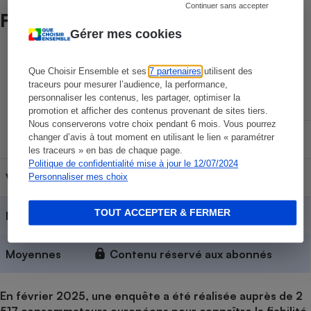
Continuer sans accepter
Fiabilité des marques
Gérer mes cookies
Durée de vie des marques
Que Choisir Ensemble et ses
7 partenaires
utilisent des
traceurs pour mesurer l’audience, la performance,
personnaliser les contenus, les partager, optimiser la
Sans panne
promotion et afficher des contenus provenant de sites tiers.
Espérance
Nous conserverons votre choix pendant 6 mois. Vous pourrez
changer d’avis à tout moment en utilisant le lien « paramétrer
d'utilisation
Mineure
Majeure
les traceurs » en bas de chaque page.
Politique de confidentialité mise à jour le 12/07/2024
Vorwerk
Contenu réservé aux abonnés
Personnaliser mes choix
TOUT ACCEPTER & FERMER
Moulinex
Contenu réservé aux abonnés
Moyennes
Contenu réservé aux abonnés
En février 2025, une enquête a été réalisée auprès de 2