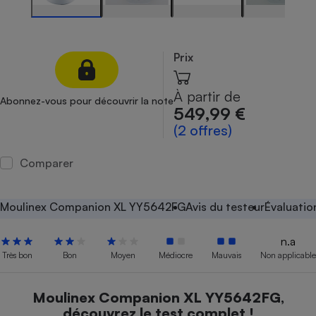
Petit électroménager - 
Complément
alimentaire
Prix
Mutuelle
Assurance emprunteur
À partir de
Abonnez-vous pour découvrir la note
549,99 €
(2 offres)
Matelas
Champagne
bouteille
Banque en 
Comparer
Téléviseur
Antimoustique
Lave-linge
Moulinex Companion XL YY5642FG
Avis du testeur
Évaluatio
n.a
Très bon
Bon
Moyen
Médiocre
Mauvais
Non applicable
Radiateur électrique
Moulinex Companion XL YY5642FG,
découvrez le test complet !