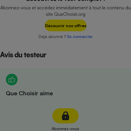
Téléphone mobile -
Abonnez-vous et accédez immédiatement à tout le contenu du
Smartphone
Plaque de cuisson à
site QueChoisir.org
induction
Découvrir nos offres
Déjà abonné ?
Se connecter
Climatiseur -
Ventilateur
Avis du testeur
Antivirus
Climatiseur -
Ventilateur
Que Choisir aime
Abonnez-vous