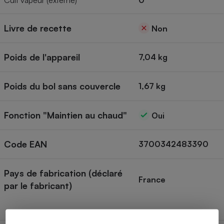
Cuit vapeur (externe)
0
Livre de recette
Non
Poids de l'appareil
7,04 kg
Poids du bol sans couvercle
1,67 kg
Fonction "Maintien au chaud"
Oui
Code EAN
3700342483390
Pays de fabrication (déclaré
France
par le fabricant)