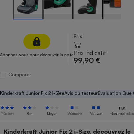
Petit électroménager - U
Complément
alimentaire
Mutuelle
Assurance emprunteur
Prix
Prix indicatif
Abonnez-vous pour découvrir la note
Matelas
99,90 €
Champagne
bouteille
Banque en 
Comparer
Téléviseur
Antimoustique
Lave-linge
Kinderkraft Junior Fix 2 i-Size
Avis du testeur
Évaluation Que 
n.a
Très bon
Bon
Moyen
Médiocre
Mauvais
Non applicable
Radiateur électrique
Kinderkraft Junior Fix 2 i-Size, découvrez le