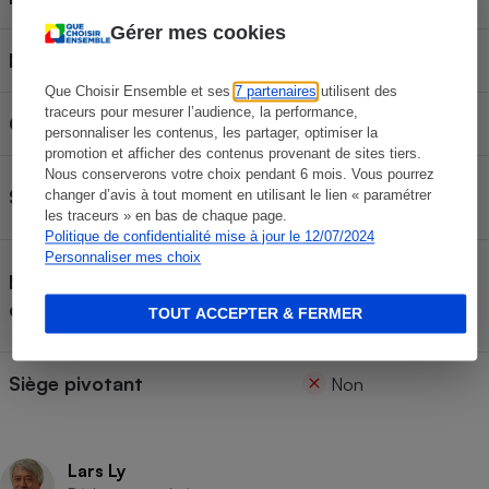
Gérer mes cookies
Norme d'homologation
R129
Que Choisir Ensemble et ses
7 partenaires
utilisent des
traceurs pour mesurer l’audience, la performance,
Groupe ou équivalent
Groupe 2/3
personnaliser les contenus, les partager, optimiser la
promotion et afficher des contenus provenant de sites tiers.
Nous conserverons votre choix pendant 6 mois. Vous pourrez
Enfant de 100 à 150
Siège homologué pour
changer d’avis à tout moment en utilisant le lien « paramétrer
cm
les traceurs » en bas de chaque page.
Politique de confidentialité mise à jour le 12/07/2024
Personnaliser mes choix
Siège ceinturé + Isofix
Mode d'installation de la
optionel
configuration testée
TOUT ACCEPTER & FERMER
Siège pivotant
Non
Lars Ly