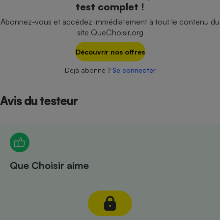
test complet !
Téléphone mobile -
Smartphone
Abonnez-vous et accédez immédiatement à tout le contenu du
Plaque de cuisson à
induction
site QueChoisir.org
Découvrir nos offres
Déjà abonné ?
Se connecter
Climatiseur -
Ventilateur
Avis du testeur
Antivirus
Climatiseur -
Ventilateur
Que Choisir aime