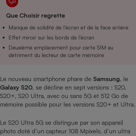
Téléphone mobile -
Smartphone
Plaque de cuisson à
Que Choisir regrette
induction
Manque de solidité de l’écran et de la face arrière
Effet miroir sur les bords de l’écran
Climatiseur -
Deuxième emplacement pour carte SIM au
Ventilateur
détriment du lecteur de carte mémoire
Antivirus
Le nouveau smartphone phare de
Samsung
, le
Climatiseur -
Ventilateur
Galaxy S20
, se décline en sept versions :
S20
,
S20+
, S20 Ultra, avec ou sans 5G et 512 Go de
mémoire possible pour les versions S20+ et Ultra.
Le S20 Ultra 5G se distingue par son appareil
photo doté d’un capteur 108 Mpixels, d’un ultra