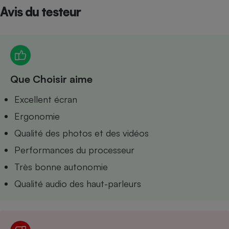
Avis du testeur
Petit électroménager - U
Complément
alimentaire
Mutuelle
Assurance emprunteur
Que Choisir aime
Matelas
Excellent écran
Champagne
bouteille
Ergonomie
Banque en 
Téléviseur
Qualité des photos et des vidéos
Antimoustique
Lave-linge
Performances du processeur
Très bonne autonomie
Qualité audio des haut-parleurs
Radiateur électrique