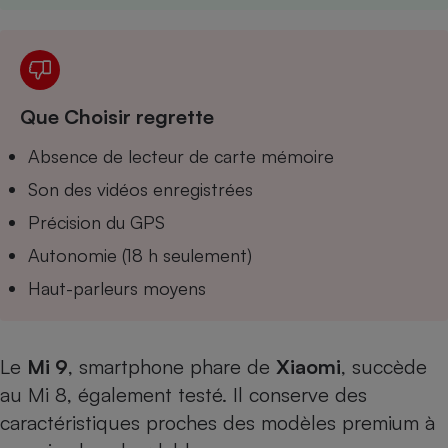
Téléphone mobile -
Smartphone
Plaque de cuisson à
induction
Que Choisir regrette
Climatiseur -
Absence de lecteur de carte mémoire
Ventilateur
Son des vidéos enregistrées
Précision du GPS
Antivirus
Autonomie (18 h seulement)
Climatiseur -
Ventilateur
Haut-parleurs moyens
Le
Mi 9
, smartphone phare de
Xiaomi
, succède
au
Mi 8, également testé
. Il conserve des
caractéristiques proches des modèles premium à