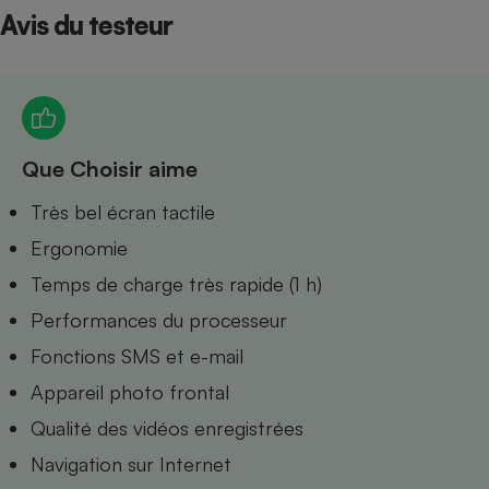
Avis du testeur
Petit électroménager - U
Complément
alimentaire
Mutuelle
Assurance emprunteur
Que Choisir aime
Matelas
Très bel écran tactile
Champagne
bouteille
Ergonomie
Banque en 
Téléviseur
Temps de charge très rapide (1 h)
Antimoustique
Lave-linge
Performances du processeur
Fonctions SMS et e-mail
Appareil photo frontal
Qualité des vidéos enregistrées
Radiateur électrique
Navigation sur Internet