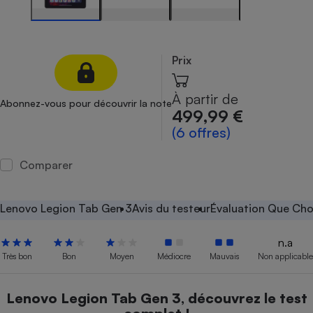
Petit électroménager - U
Complément
alimentaire
Mutuelle
Prix
Assurance emprunteur
À partir de
Abonnez-vous pour découvrir la note
499,99 €
(6 offres)
Matelas
Champagne
bouteille
Banque en 
Comparer
Téléviseur
Antimoustique
Lave-linge
Lenovo Legion Tab Gen 3
Avis du testeur
Évaluation Que Choi
n.a
Très bon
Bon
Moyen
Médiocre
Mauvais
Non applicable
Radiateur électrique
Lenovo Legion Tab Gen 3, découvrez le test