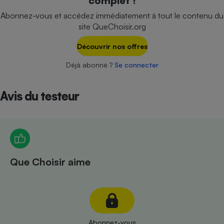
complet !
Téléphone mobile -
Smartphone
Abonnez-vous et accédez immédiatement à tout le contenu du
Plaque de cuisson à
site QueChoisir.org
induction
Découvrir nos offres
Déjà abonné ?
Se connecter
Climatiseur -
Ventilateur
Avis du testeur
Antivirus
Climatiseur -
Ventilateur
Que Choisir aime
Abonnez-vous