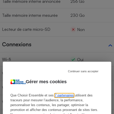
Taille mémoire interne annoncée
256 Go
Taille mémoire interne mesurée
230 Go
Lecteur de carte micro-SD
Non
Connexions
Wi-fi
Oui
Continuer sans accepter
Wi-fi 5GHz
Oui
Gérer mes cookies
Wi-fi AC
Oui
Que Choisir Ensemble et ses
7 partenaires
utilisent des
traceurs pour mesurer l’audience, la performance,
Wi-fi 6
Oui
personnaliser les contenus, les partager, optimiser la
promotion et afficher des contenus provenant de sites tiers.