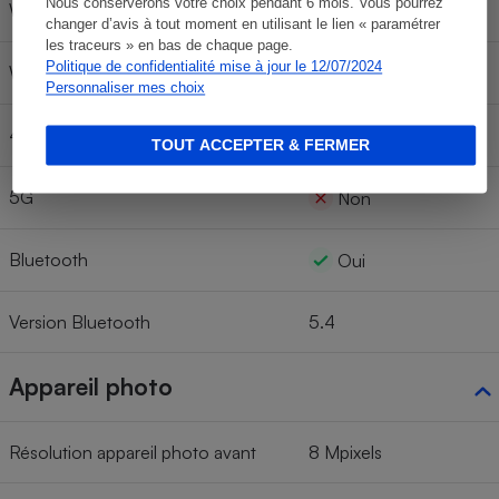
Nous conserverons votre choix pendant 6 mois. Vous pourrez
Wi-fi 6E
Oui
changer d’avis à tout moment en utilisant le lien « paramétrer
les traceurs » en bas de chaque page.
Politique de confidentialité mise à jour le 12/07/2024
Wi-fi 7
Oui
Personnaliser mes choix
4G
Non
TOUT ACCEPTER & FERMER
5G
Non
Bluetooth
Oui
Version Bluetooth
5.4
Appareil photo
Résolution appareil photo avant
8 Mpixels