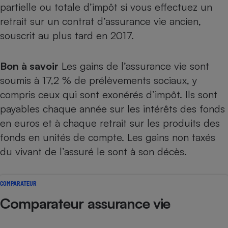
partielle ou totale d’impôt si vous effectuez un
Téléphone mobile -
Smartphone
retrait sur un contrat d’assurance vie ancien,
Plaque de cuisson à
induction
souscrit au plus tard en 2017.
Bon à savoir
Les gains de l’assurance vie sont
Climatiseur -
soumis à 17,2 % de prélèvements sociaux, y
Ventilateur
compris ceux qui sont exonérés d’impôt. Ils sont
payables chaque année sur les intérêts des
fonds
Antivirus
en euros
et à chaque retrait sur les produits des
Climatiseur -
fonds en unités de compte. Les gains non taxés
Ventilateur
du vivant de l’assuré le sont à son décès.
COMPARATEUR
Comparateur assurance vie