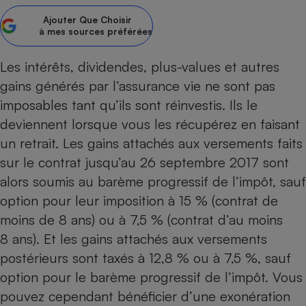
Ajouter
Que Choisir
Petit électroménager - U
Complément
à mes sources préférées
alimentaire
Mutuelle
Assurance emprunteur
Les intérêts, dividendes, plus-values et autres
gains générés par
l’assurance vie
ne sont pas
imposables tant qu’ils sont réinvestis. Ils le
deviennent lorsque vous les récupérez en faisant
Matelas
Champagne
un retrait. Les gains attachés aux versements faits
bouteille
Banque en 
sur le contrat jusqu’au 26 septembre 2017 sont
Téléviseur
alors soumis au barème progressif de l’impôt, sauf
Antimoustique
option pour leur imposition à 15 % (contrat de
Lave-linge
moins de 8 ans) ou à 7,5 % (contrat d’au moins
8 ans). Et les gains attachés aux versements
postérieurs sont taxés à 12,8 % ou à 7,5 %, sauf
Radiateur électrique
option pour le barème progressif de l’impôt. Vous
pouvez cependant bénéficier d’une exonération