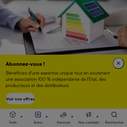
Abonnez-vous !
Location - Les idées reçues sur la fourniture
Bénéficiez d'une expertise unique tout en soutenant
d'énergie
une association 100 % indépendante de l'Etat, des
producteurs et des distributeurs.
ACTUALITÉ
Voir nos offres
S’abonner
Tests
Actus
Services
Nos combats
Rechercher