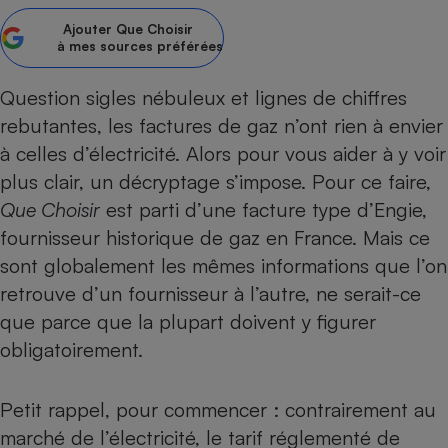
Ajouter
Que Choisir
Petit électroménager - U
Complément
à mes sources préférées
alimentaire
Mutuelle
Assurance emprunteur
Question sigles nébuleux et lignes de chiffres
rebutantes, les factures de gaz n’ont rien à envier
à
celles d’électricité
. Alors pour vous aider à y voir
plus clair, un décryptage s’impose. Pour ce faire,
Matelas
Champagne
Que Choisir
est parti d’une facture type d’Engie,
bouteille
Banque en 
fournisseur historique de gaz en France. Mais ce
Téléviseur
sont globalement les mêmes informations que l’on
Antimoustique
retrouve d’un fournisseur à l’autre, ne serait-ce
Lave-linge
que parce que la plupart doivent y figurer
obligatoirement.
Radiateur électrique
Petit rappel, pour commencer : contrairement au
marché de l’électricité, le
tarif réglementé de