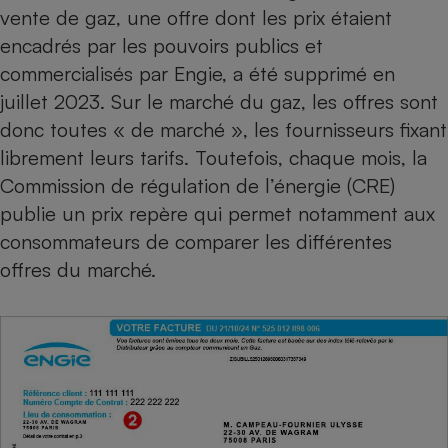
Téléphone mobile -
vente de gaz
, une offre dont les prix étaient
Smartphone
encadrés par les pouvoirs publics et
Plaque de cuisson à
induction
commercialisés par Engie, a été supprimé en
juillet 2023. Sur le marché du gaz, les offres sont
donc toutes « de marché », les fournisseurs fixant
Climatiseur -
librement leurs tarifs. Toutefois, chaque mois, la
Ventilateur
Commission de régulation de l’énergie (CRE)
publie un prix repère qui permet notamment aux
Antivirus
consommateurs de comparer les différentes
Climatiseur -
offres du marché.
Ventilateur