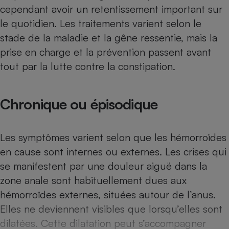
Téléphone mobile -
cependant avoir un retentissement important sur
Smartphone
le quotidien. Les traitements varient selon le
Plaque de cuisson à
induction
stade de la maladie et la gêne ressentie, mais la
prise en charge et la prévention passent avant
tout par la lutte contre la constipation.
Climatiseur -
Ventilateur
Chronique ou épisodique
Antivirus
Climatiseur -
Les symptômes varient selon que les hémorroïdes
Ventilateur
en cause sont internes ou externes. Les crises qui
se manifestent par une douleur aiguë dans la
zone anale sont habituellement dues aux
hémorroïdes externes, situées autour de l’anus.
Elles ne deviennent visibles que lorsqu’elles sont
dilatées. Cette dilatation peut s’accompagner