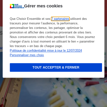
Gérer mes cookies
Que Choisir Ensemble et ses
7 partenaires
utilisent des
traceurs pour mesurer l’audience, la performance,
personnaliser les contenus, les partager, optimiser la
Santé - Comment préserver votre périnée
promotion et afficher des contenus provenant de sites tiers.
Nous conserverons votre choix pendant 6 mois. Vous pourrez
changer d’avis à tout moment en utilisant le lien « paramétrer
les traceurs » en bas de chaque page.
ACTUALITÉ
Politique de confidentialité mise à jour le 12/07/2024
Personnaliser mes choix
TOUT ACCEPTER & FERMER