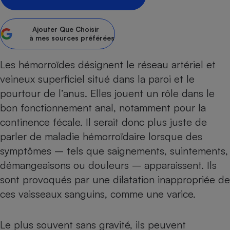
Petit électroménager - U
Complément
Ajouter
Que Choisir
alimentaire
à mes sources préférées
Mutuelle
Assurance emprunteur
Les hémorroïdes désignent le réseau artériel et
veineux superficiel situé dans la paroi et le
pourtour de l’anus. Elles jouent un rôle dans le
Matelas
Champagne
bon fonctionnement anal, notamment pour la
bouteille
Banque en 
continence fécale. Il serait donc plus juste de
Téléviseur
parler de maladie hémorroïdaire lorsque des
Antimoustique
symptômes – tels que saignements, suintements,
Lave-linge
démangeaisons ou douleurs – apparaissent. Ils
sont provoqués par une dilatation inappropriée de
ces vaisseaux sanguins, comme une varice.
Radiateur électrique
Le plus souvent sans gravité, ils peuvent