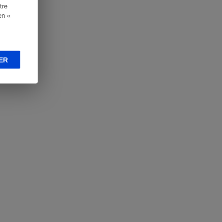
tre
en «
ER