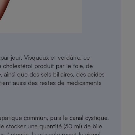
Électricité - Gaz
Appareil photo
numérique
Four encastrable
par jour. Visqueux et verdâtre, ce
Lessive
cholestérol produit par le foie, de
ainsi que des sels biliaires, des acides
ontient aussi des restes de médicaments
Aspirateur
l hépatique commun, puis le canal cystique.
 stocker une quantité (50 ml) de bile
 l’intestin, la vésicule reçoit le signal