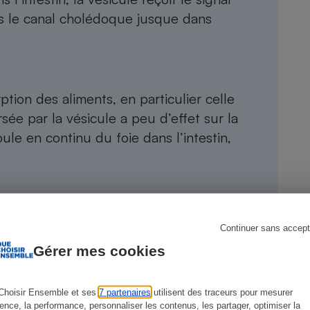
ns le canal cholédoque jusque dans
s
Réfrigérateur
orption des aliments, en particulier celle
rsée par la vésicule a peu d’effet sur la
oule en continu du foie dans l’intestin,
Continuer sans accept
Gérer mes cookies
e, la vésicule
Choisir Ensemble et ses
7 partenaires
utilisent des traceurs pour mesurer
ience, la performance, personnaliser les contenus, les partager, optimiser la