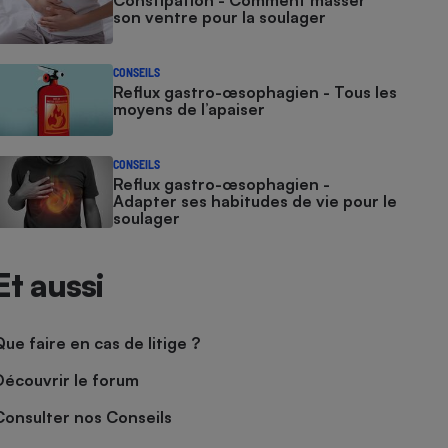
Constipation - Comment masser
son ventre pour la soulager
CONSEILS
Reflux gastro-œsophagien - Tous les
moyens de l’apaiser
CONSEILS
Reflux gastro-œsophagien -
Adapter ses habitudes de vie pour le
soulager
Et aussi
Que faire en cas de litige ?
Découvrir le forum
Consulter nos Conseils