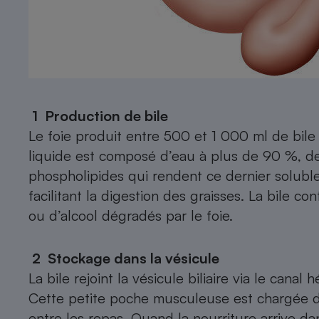
Radiateur électrique
Téléphone mobile -
Smartphone
Plaque de cuisson à
induction
1
Production de bile
Le foie produit entre 500 et 1 000 ml de bile 
Climatiseur -
liquide est composé d’eau à plus de 90 %, de 
Ventilateur
phospholipides qui rendent ce dernier soluble, 
facilitant la digestion des graisses. La bile c
Antivirus
ou d’alcool dégradés par le foie.
Climatiseur -
Ventilateur
2
Stockage dans la vésicule
La bile rejoint la vésicule biliaire via le cana
Cette petite poche musculeuse est chargée de
entre les repas. Quand la nourriture arrive dans