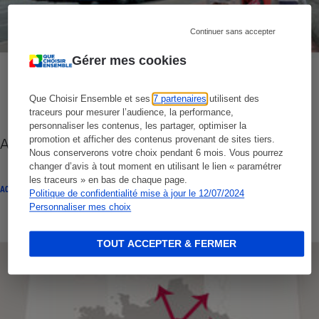
Continuer sans accepter
Gérer mes cookies
Que Choisir Ensemble et ses
7 partenaires
utilisent des
traceurs pour mesurer l’audience, la performance,
personnaliser les contenus, les partager, optimiser la
promotion et afficher des contenus provenant de sites tiers.
Autocars - La prochaine façon de voyager
Nous conserverons votre choix pendant 6 mois. Vous pourrez
changer d’avis à tout moment en utilisant le lien « paramétrer
les traceurs » en bas de chaque page.
ACTUALITÉ
Politique de confidentialité mise à jour le 12/07/2024
Personnaliser mes choix
TOUT ACCEPTER & FERMER