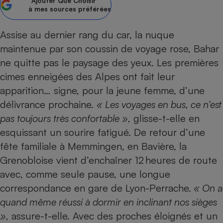
Ajouter
Que Choisir
à mes sources préférées
Petit électroménager - U
Complément
alimentaire
Assise au dernier rang du car, la nuque
Mutuelle
Assurance emprunteur
maintenue par son coussin de voyage rose, Bahar
ne quitte pas le paysage des yeux. Les premières
cimes enneigées des Alpes ont fait leur
apparition… signe, pour la jeune femme, d’une
Matelas
Champagne
délivrance prochaine.
« Les voyages en bus, ce n’est
bouteille
Banque en 
pas toujours
très
confortable »,
glisse-t-elle en
Téléviseur
esquissant un sourire fatigué. De retour d’une
Antimoustique
fête familiale à Mem­mingen, en Bavière, la
Lave-linge
Grenobloise vient d’enchaîner 12 heures de route
avec, comme seule pause, une longue
correspondance en gare de Lyon-Perrache.
« On a
Radiateur électrique
quand même réussi à dormir en inclinant nos sièges
»,
assure-t-elle. Avec des proches éloignés et un