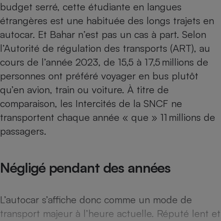
budget serré, cette étudiante en langues
Téléphone mobile -
Smartphone
étrangères est une habituée des longs trajets en
Plaque de cuisson à
induction
autocar. Et Bahar n’est pas un cas à part. Selon
l’Autorité de régulation des transports (ART), au
cours de l’année 2023, de 15,5 à 17,5 millions de
Climatiseur -
personnes ont préféré voyager en bus plutôt
Ventilateur
qu’en avion, train ou voiture. À titre de
comparaison, les Intercités de la SNCF ne
Antivirus
transportent chaque année « que » 11 millions de
passagers.
Climatiseur -
Ventilateur
Négligé pendant des années
L’autocar s’affiche donc comme un mode de
transport majeur à l’heure actuelle. Réputé lent et