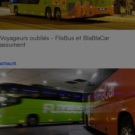
Voyageurs oubliés - FlixBus et BlaBlaCar
assument
ACTUALITÉ