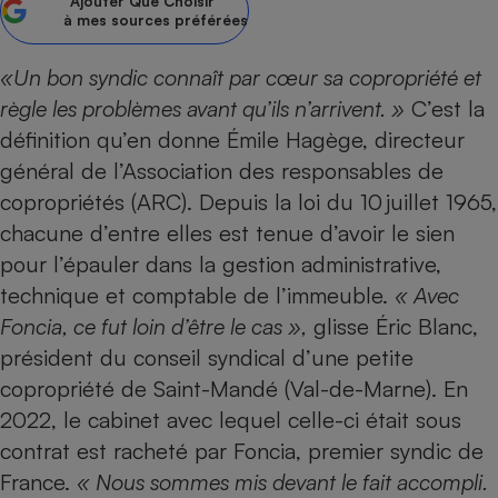
Ajouter
Que Choisir
à mes sources préférées
Petit électroménager - U
Complément
alimentaire
«
Un bon syndic connaît par cœur sa copropriété et
Mutuelle
Assurance emprunteur
règle les problèmes avant qu’ils n’arrivent. »
C’est la
définition qu’en donne Émile Hagège, directeur
général de l’Association des responsables de
copropriétés (ARC). Depuis la loi du 10 juillet 1965,
Matelas
Champagne
chacune d’entre elles est tenue d’avoir le sien
bouteille
Banque en 
pour l’épauler dans la gestion administrative,
Téléviseur
technique et comptable de l’immeuble.
« Avec
Antimoustique
Foncia, ce fut loin d’être le cas »,
glisse Éric Blanc,
Lave-linge
président du conseil syndical d’une petite
copropriété de Saint-Mandé (Val-de-Marne). En
2022, le cabinet avec lequel celle-ci était sous
Radiateur électrique
contrat est racheté par Foncia, premier syndic de
France.
« Nous sommes mis devant le fait accompli.