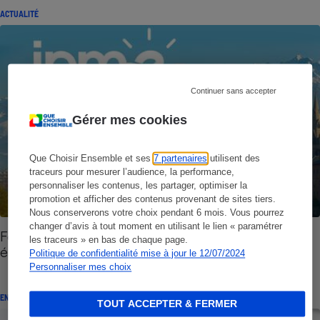
ACTUALITÉ
Continuer sans accepter
Gérer mes cookies
Que Choisir Ensemble et ses
7 partenaires
utilisent des
traceurs pour mesurer l’audience, la performance,
personnaliser les contenus, les partager, optimiser la
promotion et afficher des contenus provenant de sites tiers.
Nous conserverons votre choix pendant 6 mois. Vous pourrez
changer d’avis à tout moment en utilisant le lien « paramétrer
Fourniture d’électricité - À Grenoble, les
les traceurs » en bas de chaque page.
étonnants contrats gagnés par JPME
Politique de confidentialité mise à jour le 12/07/2024
Personnaliser mes choix
ENQUÊTE
TOUT ACCEPTER & FERMER