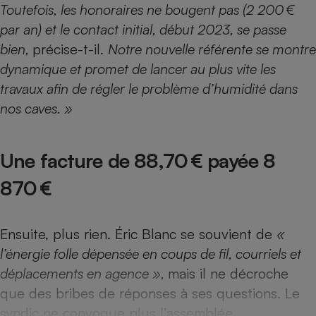
Toutefois,
les honoraires ne bougent pas (2 200 €
Téléphone mobile -
Smartphone
par an) et le contact initial, début 2023, se passe
Plaque de cuisson à
induction
bien,
précise-t-il.
Notre nouvelle référente se montre
dynamique et
promet de lancer au plus vite les
travaux afin de régler le
problème d’humidité dans
Climatiseur -
nos caves. »
Ventilateur
Une facture de 88,70 € payée 8
Antivirus
870 €
Climatiseur -
Ventilateur
Ensuite, plus rien. Éric Blanc se souvient de
«
l’énergie folle dépensée en coups de fil, courriels et
déplacements
en agence »,
mais il ne décroche
que des bribes de réponses à ses questions. Le
syndic ne convoque plus l’assemblée