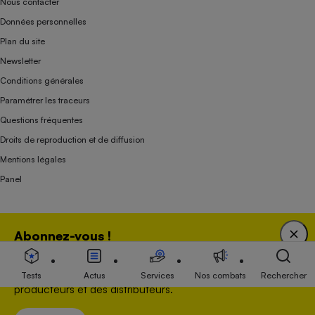
Nous contacter
Données personnelles
Plan du site
Newsletter
Conditions générales
Paramétrer les traceurs
Questions fréquentes
Droits de reproduction et de diffusion
Mentions légales
Panel
Association indépendante de l’État, des syndicats, des producteurs et des
Abonnez-vous !
distributeurs depuis 1951.
Bénéficiez d'une expertise unique tout en soutenant
une association 100 % indépendante de l'Etat, des
Tests
Actus
Services
Nos combats
Rechercher
producteurs et des distributeurs.