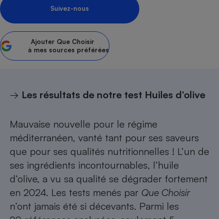
Suivez-nous
Petit électroménager - U
Complément
alimentaire
Mutuelle
Ajouter
Que Choisir
Assurance emprunteur
à mes sources préférées
→
Les résultats de notre test Huiles d’olive
Matelas
Champagne
bouteille
Banque en 
Mauvaise nouvelle pour le
régime
Téléviseur
méditerranéen
, vanté tant pour ses saveurs
Antimoustique
Lave-linge
que pour ses qualités nutritionnelles ! L’un de
ses ingrédients incontournables, l’huile
d’olive, a vu sa qualité se dégrader fortement
en 2024. Les
tests menés par
Que Choisir
Radiateur électrique
n’ont jamais été si décevants. Parmi les