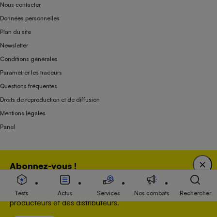
Nous contacter
Données personnelles
Plan du site
Newsletter
Conditions générales
Paramétrer les traceurs
Questions fréquentes
Droits de reproduction et de diffusion
Mentions légales
Panel
Association indépendante de l’État, des syndicats, des producteurs et des
Abonnez-vous !
distributeurs depuis 1951.
Bénéficiez d'une expertise unique tout en soutenant
une association 100 % indépendante de l'Etat, des
Tests
Actus
Services
Nos combats
Rechercher
producteurs et des distributeurs.