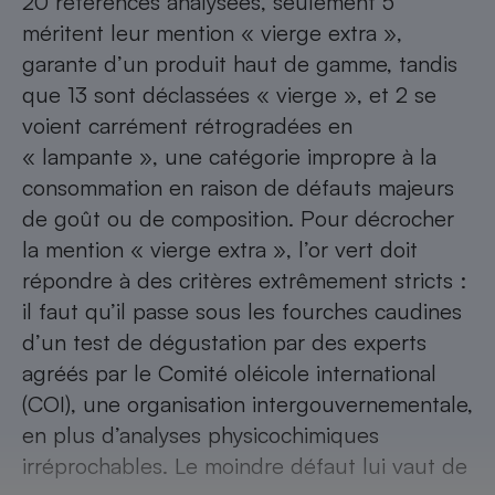
20 références analysées, seulement 5
Téléphone mobile -
méritent leur mention « vierge extra »,
Smartphone
Plaque de cuisson à
garante d’un produit haut de gamme, tandis
induction
que 13 sont déclassées « vierge », et 2 se
voient carrément rétrogradées en
« lampante », une catégorie impropre à la
Climatiseur -
Ventilateur
consommation en raison de défauts majeurs
de goût ou de composition. Pour décrocher
la mention « vierge extra », l’or vert doit
Antivirus
répondre à des
critères extrêmement stricts
:
Climatiseur -
il faut qu’il passe sous les fourches caudines
Ventilateur
d’un test de dégustation par des experts
agréés par le Comité oléicole international
(COI), une organisation intergouvernementale,
en plus d’analyses physicochimiques
irréprochables. Le moindre défaut lui vaut de