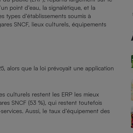
Électricité - Gaz
un point d’eau, la signalétique, et la
les types d’établissements soumis à
Appareil photo
 gares SNCF, lieux culturels, équipements
numérique
Four encastrable
Lessive
 alors que la loi prévoyait une application
s culturels restent les ERP les mieux
Aspirateur
res SNCF (53 %), qui restent toutefois
services. Aussi, le taux d’équipement des