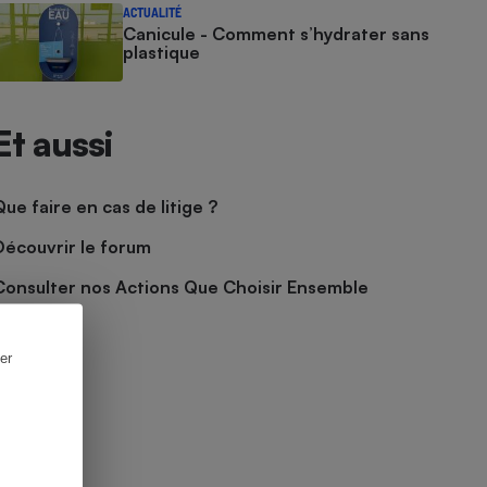
ACTUALITÉ
Canicule - Comment s’hydrater sans
plastique
Et aussi
Que faire en cas de litige ?
Découvrir le forum
Consulter nos Actions Que Choisir Ensemble
er