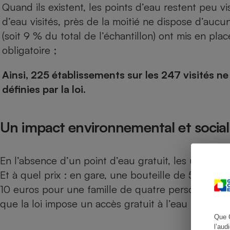
Quand ils existent, les points d’eau restent peu vi
d’eau visités, près de la moitié ne dispose d’aucu
(soit 9 % du total de l’échantillon) ont mis en pla
obligatoire ;
Cafetière à expresso
Ainsi, 225 établissements sur les 247 visités n
définies par la loi.
Un impact environnemental et social
Robot ménager
En l’absence d’un point d’eau gratuit, les usagers
Et à quel prix : en gare, une bouteille de 50 cl c
10 euros pour une famille de quatre personnes. Cett
que la loi impose un accès gratuit à l’eau potable.
Que 
l’aud