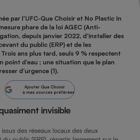
née par l’UFC-Que Choisir et No Plastic In
 mesure phare de la loi AGEC (Anti-
- Ustensile
Foie gras
gation, depuis janvier 2022, d’installer des
cevant du public (ERP) et de les
Aide auditive
r
Assurance vie
Trois ans plus tard, seuls 9 % respectent
n point d’eau ; une situation que le plan
esser d’urgence (1).
Poêle à granulés
gne - Comment choisir une
lle de champagne
Ajouter
Que Choisir
en ligne
à mes sources préférées
Ordinateur portable
Crème solaire
quasiment invisible
Lave-vaisselle
 issus des réseaux locaux des deux
t du public (ERP), répartis largement sur le