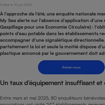
Publié le 19 juin 2025
Internet
À l’approche de l’été, une enquête nationale me
Gros électroménager
Téléphonie
My Sea alerte sur l’absence d’application d’une
Petit électroménager 
Complément
Gaspillage pour une Economie Circulaire) : l’obli
alimentaire
points d’eau potable dans les établissements re
Mutuelle
Assurance emprunteu
accompagner d’une signalétique directionnelle. 
parfaitement la loi et seule la moitié dispose d’u
plastique annoncé par le gouvernement doit adr
Matelas
Champa
boutei
Suivez-nous
Banque 
Téléviseur
Antimoustique
Un taux d’équipement insuffisant et 
Lave-linge
Entre mars et mai 2025, 80 enquêteurs bénévoles
associations ont visité 247 établissements recevan