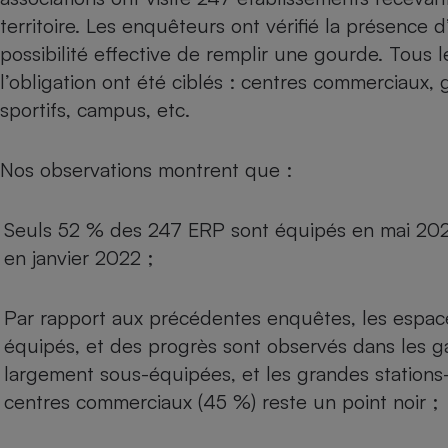
Radiateur électrique
territoire. Les enquêteurs ont vérifié la présence d’
possibilité effective de remplir une gourde. Tous 
Téléphone mobile -
l’obligation ont été ciblés : centres commerciaux,
Smartphone
Plaque de cuisson à
sportifs, campus, etc.
induction
Nos observations montrent que :
Climatiseur -
Ventilateur
Seuls 52 % des 247 ERP sont équipés en mai 2025,
en janvier 2022 ;
Antivirus
Par rapport aux précédentes enquêtes, les espace
Climatiseur -
Ventilateur
équipés, et des progrès sont observés dans les ga
largement sous-équipées, et les grandes stations-
centres commerciaux (45 %) reste un point noir ;