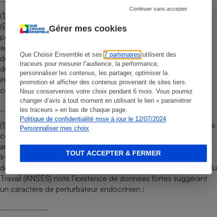
Continuer sans accepter
(1) Orangina sans sucre contient de l’acésulfame de potassium
(E950) et du sucralose (E955), deux édulcorants de synthèse
Gérer mes cookies
pour lesquels il existe une controverse scientifique. Si les
agences européennes et françaises ne relèvent pas de risque,
Que Choisir Ensemble et ses
7 partenaires
utilisent des
des études en revanche relèvent des modifications profondes
traceurs pour mesurer l’audience, la performance,
du métabolisme du glucose, des perturbations de la flore
personnaliser les contenus, les partager, optimiser la
intestinale, des risques de diabète de type 2 et de maladies
promotion et afficher des contenus provenant de sites tiers.
coronariennes ;
Nous conserverons votre choix pendant 6 mois. Vous pourrez
changer d’avis à tout moment en utilisant le lien « paramétrer
les traceurs » en bas de chaque page.
Politique de confidentialité mise à jour le 12/07/2024
(1) Les chewing-gums Wrigley’s Airwaves menthol et eucalyptus
Personnaliser mes choix
contiennent notamment du butylhydroxyanisol (BHA), un
antioxydant qui est classé cancérogène possible par le Centre
TOUT ACCEPTER & FERMER
International de Recherche sur le Cancer. L’Autorité Nationale
de Sécurité Sanitaire de l’Alimentation, de l’Environnement et du
Travail (ANSES) note l’existence de données fortes suggérant
un caractère de perturbateur endocrinien ;