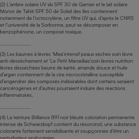
(2) L’ambre solaire UV ski SPF 30 de Garnier et le lait solaire
Monoï de Tahiti SPF 50 de Soleil des Iles contiennent
notamment de l’octocrylène, un filtre UV qui, d’après le CNRS
et l’université de la Sorbonne, peut se décomposer en
benzophénone, un composé toxique.
(3) Les baumes à lèvres ‘Mixa’intensif peaux sèches soin lèvre
anti-dessèchement et ‘Le Petit Marseillais’soin lèvres nutrition
lèvres desséchées beurre de karité, amande douce et huile
d’argan contiennent de la cire microcristalline susceptible
d’engendrer des composés indésirables dont certains seraient
cancérogènes et d’autres pourraient induire des réactions
inflammatoires.
(4) La teinture Brillance 891 noir bleuté coloration permanente
intense de Schwarzkopf contient du résorcinol, une substance
colorante fortement sensibilisante et soupçonnée d’être un
perturbateur endocrinien.