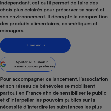
indépendant, cet outil permet de faire des
Petit électroménager - U
choix plus éclairés pour préserver sa santé et
Complément
alimentaire
son environnement. Il décrypte la composition
Mutuelle
Assurance emprunteur
des produits alimentaires, cosmétiques et
ménagers.
Suivez-nous
Matelas
Champagne
bouteille
Banque en 
Ajouter
Que Choisir
Téléviseur
à mes sources préférées
Antimoustique
Lave-linge
Pour accompagner ce lancement, l’association
et son réseau de bénévoles se mobilisent
partout en France afin de sensibiliser le public
Radiateur électrique
et d’interpeller les pouvoirs publics sur la
nécessité d’interdire les substances les plus