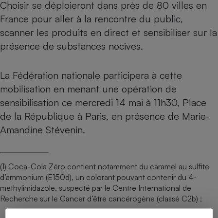
Choisir se déploieront dans près de 80 villes en
France pour aller à la rencontre du public,
scanner les produits en direct et sensibiliser sur la
présence de substances nocives.
La Fédération nationale participera à cette
mobilisation en menant une opération de
sensibilisation ce mercredi 14 mai à 11h30, Place
de la République à Paris, en présence de Marie-
Amandine Stévenin.
(1) Coca-Cola Zéro contient notamment du caramel au sulfite
d’ammonium (E150d), un colorant pouvant contenir du 4-
methylimidazole, suspecté par le Centre International de
Recherche sur le Cancer d’être cancérogène (classé C2b) ;