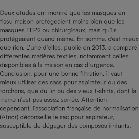
Téléphone mobile -
Smartphone
Deux études ont montré que les masques en
Plaque de cuisson à
induction
tissu maison protégeaient moins bien que les
masques FFP2 ou chirurgicaux, mais qu’ils
protégeaient quand même. En somme, c’est mieux
Climatiseur -
que rien. L’une d’elles, publié en 2013, a comparé
Ventilateur
différentes matières textiles, notamment celles
disponibles à la maison en cas d’urgence.
Antivirus
Conclusion, pour une bonne filtration, il vaut
mieux utiliser des sacs pour aspirateur ou des
Climatiseur -
Ventilateur
torchons, que du lin ou des vieux t-shirts, dont la
trame n’est pas assez serrée. Attention
cependant, l’association française de normalisation
(Afnor) déconseille le sac pour aspirateur,
susceptible de dégager des composés irritants.