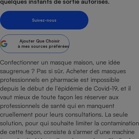
pression
quelques instants de sortie autorisés.
Choisir son fioul
Assurance
Sécurité - Hygiène
Circulation routière
Choisir son pellet
Crédit immobilier
Banque - Crédit
Contrôle technique - Rép
Suivez-nous
Comparateur assurance emprunteur
Maison de retraite
Epargne - Fiscalité
Comparateu
Pièce détachée
Energie Moins Chère Ensemble
Comparatif réfrigérateur
Comparatif casque audio
Comparatif tondeuse ro
Moto
Ajouter
Que Choisir
Comparatif plaque à indu
Comparatif barre de son
Comparatif poêle à gran
Supermarché - Drive
à mes sources préférées
Comparatif hotte aspira
Comparatif imprimante m
Comparatif radiateur éle
Confectionner un masque maison, une idée
Électricité - Gaz
Hygiène - Beauté
Comparatif climatiseur m
Comparatif ordinateur p
saugrenue ? Pas si sûr. Acheter des masques
Tous les comparateurs
Maladie - Médecine - Mé
Comparatif aspirateur bal
Comparatif ultrabook
Aménagement
professionnels en pharmacie est impossible
Toutes les cartes interactives
Système de santé - Com
Comparatif aspirateur tr
Comparatif tablette tacti
Supermarché - Drive
Bricolage - Jardinage
depuis le début de l’épidémie de
Covid-19
, et il
Retraite
Comparatif cafetière au
vaut mieux de toute façon les réserver aux
Chauffage
Speedtest - Testez le débit de votre
professionnels de santé qui en manquent
Mutuelle
Comparatif robot cuiseu
Image et son
Produit d'entretien
connexion Internet
cruellement pour leurs consultations. La seule
Comparatif centrale vap
Comparateur auto
Informatique
Sécurité domestique
solution, pour qui souhaite limiter la contamination
Internet
de cette façon, consiste à s’armer d’une machine
Gros électroménager
Téléphonie