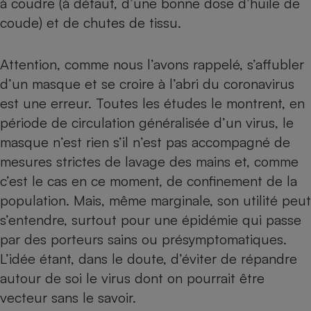
à coudre (à défaut, d’une bonne dose d’huile de
coude) et de chutes de tissu.
Petit électroménager - U
Complément
alimentaire
Mutuelle
Attention, comme nous l’avons rappelé,
s’affubler
Assurance emprunteur
d’un masque et se croire à l’abri du coronavirus
est une erreur
. Toutes les études le montrent, en
période de circulation généralisée d’un virus, le
Matelas
Champagne
masque n’est rien s’il n’est pas accompagné de
bouteille
Banque en 
mesures strictes de lavage des mains et, comme
c’est le cas en ce moment, de confinement de la
Téléviseur
Antimoustique
population. Mais, même marginale, son utilité peut
Lave-linge
s’entendre, surtout pour une épidémie qui passe
par des porteurs sains ou présymptomatiques.
L’idée étant, dans le doute, d’éviter de répandre
Radiateur électrique
autour de soi le virus dont on pourrait être
vecteur sans le savoir.