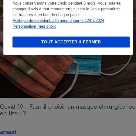
Nous conserverons votre choix pendant 6 mois. Vous pourrez
changer d’avis à tout moment en utilisant le lien « paramétrer
les traceurs » en bas de chaque page.
Politique de confidentialité mise à jour le 12/07/2024
Personnaliser mes choix
TOUT ACCEPTER & FERMER
Covid-19 - Faut-il choisir un masque chirurgical ou
en tissu ?
ACTUALITÉ