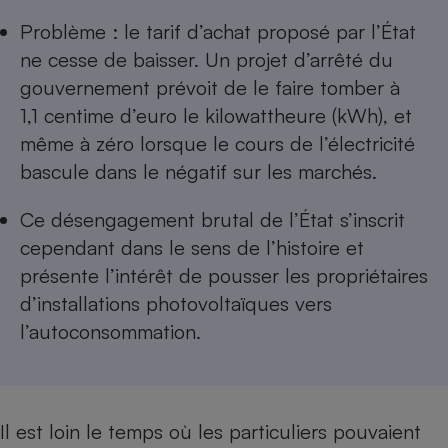
Téléphone mobile -
Smartphone
Problème : le tarif d’achat proposé par l’État
Plaque de cuisson à
ne cesse de baisser. Un projet d’arrêté du
induction
gouvernement prévoit de le faire tomber à
1,1 centime d’euro le kilowattheure (kWh), et
même à zéro lorsque le cours de l’électricité
Climatiseur -
Ventilateur
bascule dans le négatif sur les marchés.
Ce désengagement brutal de l’État s’inscrit
Antivirus
cependant dans le sens de l’histoire et
Climatiseur -
présente l’intérêt de pousser les propriétaires
Ventilateur
d’installations photovoltaïques vers
l’autoconsommation.
​​​​Il est loin le temps où les particuliers pouvaient