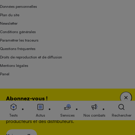
Données personnelles
Plan du site
Newsletter
Conditions générales
Paramétrer les traceurs
Questions fréquentes
Droits de reproduction et de diffusion
Mentions légales
Panel
Association indépendante de l’État, des syndicats, des producteurs et des
Abonnez-vous !
distributeurs depuis 1951.
Bénéficiez d'une expertise unique tout en soutenant
une association 100 % indépendante de l'Etat, des
Tests
Actus
Services
Nos combats
Rechercher
producteurs et des distributeurs.