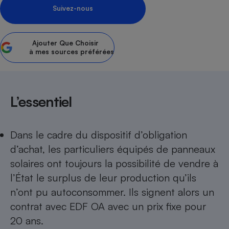
Suivez-nous
Petit électroménager - U
Complément
alimentaire
Mutuelle
Ajouter
Que Choisir
Assurance emprunteur
à mes sources préférées
​​​​​L’essentiel
Matelas
Champagne
bouteille
Banque en 
Téléviseur
Dans le cadre du dispositif d’obligation
Antimoustique
d’achat, les particuliers équipés de panneaux
Lave-linge
solaires ont toujours la possibilité de vendre à
l’État le surplus de leur production qu’ils
n’ont pu autoconsommer. Ils signent alors un
Radiateur électrique
contrat avec EDF OA avec un prix fixe pour
20 ans.