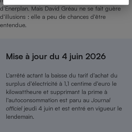
moments de l’année. »
C’était la proposition
d’Enerplan. Mais David Gréau ne se fait guère
d’illusions : elle a peu de chances d’être
entendue.
Mise à jour du 4 juin 2026
L’arrêté actant la baisse du tarif d’achat du
surplus d’électricité à 1,1 centime d’euro le
kilowattheure et supprimant la prime à
l’autoconsommation est paru au
Journal
officiel
jeudi 4 juin et est entré en vigueur le
lendemain.