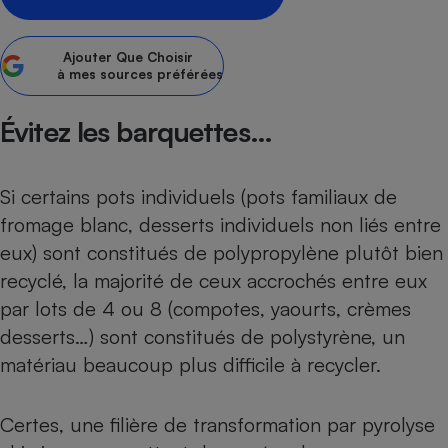
Petit électroménager - U
Complément
Ajouter
Que Choisir
alimentaire
à mes sources préférées
Mutuelle
Assurance emprunteur
Évitez les barquettes…
Matelas
Si certains pots individuels (pots familiaux de
Champagne
bouteille
fromage blanc, desserts individuels non liés entre
Banque en 
eux) sont constitués de polypropylène plutôt bien
Téléviseur
recyclé, la majorité de ceux accrochés entre eux
Antimoustique
Lave-linge
par lots de 4 ou 8 (compotes, yaourts, crèmes
desserts…) sont constitués de polystyrène, un
matériau beaucoup plus difficile à recycler.
Radiateur électrique
Certes, une filière de transformation par pyrolyse