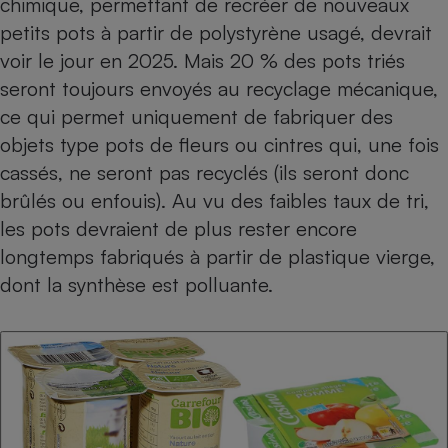
chimique, permettant de recréer de nouveaux
Téléphone mobile -
Smartphone
petits pots à partir de polystyrène usagé, devrait
Plaque de cuisson à
voir le jour en 2025. Mais 20 % des pots triés
induction
seront toujours envoyés au recyclage mécanique,
ce qui permet uniquement de fabriquer des
objets type pots de fleurs ou cintres qui, une fois
Climatiseur -
Ventilateur
cassés, ne seront pas recyclés (ils seront donc
brûlés ou enfouis). Au vu des faibles taux de tri,
les pots devraient de plus rester encore
Antivirus
longtemps fabriqués à partir de plastique vierge,
Climatiseur -
Ventilateur
dont la synthèse est polluante.