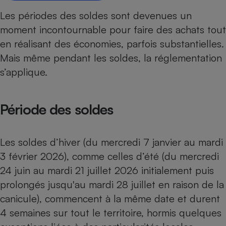
Les périodes des soldes sont devenues un
Petit électroménager - U
Complément
moment incontournable pour faire des achats tout
alimentaire
Mutuelle
en réalisant des économies, parfois substantielles.
Assurance emprunteur
Mais même pendant les soldes, la réglementation
s’applique.
Matelas
Champagne
Période des soldes
bouteille
Banque en 
Téléviseur
Les soldes d’hiver (du mercredi 7 janvier au mardi
Antimoustique
Lave-linge
3 février 2026), comme celles d’été (du mercredi
24 juin au mardi 21 juillet 2026 initialement puis
prolongés jusqu'au mardi 28 juillet en raison de la
canicule), commencent à la même date et durent
Radiateur électrique
4 semaines sur tout le territoire, hormis quelques