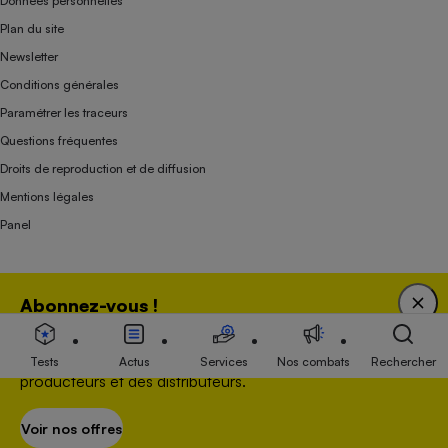
Données personnelles
Plan du site
Newsletter
Conditions générales
Paramétrer les traceurs
Questions fréquentes
Droits de reproduction et de diffusion
Mentions légales
Panel
Association indépendante de l’État, des syndicats, des producteurs et des
Abonnez-vous !
distributeurs depuis 1951.
Bénéficiez d'une expertise unique tout en soutenant
une association 100 % indépendante de l'Etat, des
Tests
Actus
Services
Nos combats
Rechercher
producteurs et des distributeurs.
Voir nos offres
S’abonner