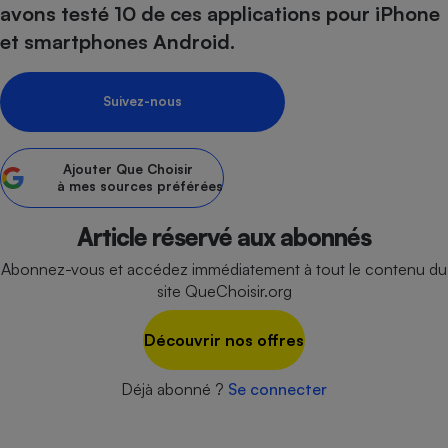
avons testé 10 de ces applications pour iPhone
Petit électroménager - U
et smartphones Android.
Complément
alimentaire
Mutuelle
Assurance emprunteur
Suivez-nous
Ajouter
Que Choisir
à mes sources préférées
Matelas
Champagne
bouteille
Banque en 
Article réservé aux abonnés
Téléviseur
Abonnez-vous et accédez immédiatement à tout le contenu du
Antimoustique
site QueChoisir.org
Lave-linge
Découvrir nos offres
Déjà abonné ?
Se connecter
Radiateur électrique