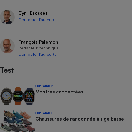
Téléphone mobile -
Smartphone
Cyril Brosset
Plaque de cuisson à
induction
Contacter l’auteur(e)
François Palemon
Climatiseur -
Rédacteur technique
Ventilateur
Contacter l’auteur(e)
Antivirus
Test
Climatiseur -
Ventilateur
COMPARATIF
Montres connectées
COMPARATIF
Chaussures de randonnée à tige basse