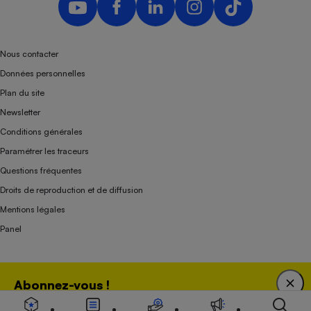
Nous contacter
Données personnelles
Plan du site
Newsletter
Conditions générales
Paramétrer les traceurs
Questions fréquentes
Droits de reproduction et de diffusion
Mentions légales
Panel
Association indépendante de l’État, des syndicats, des producteurs et des
Abonnez-vous !
distributeurs depuis 1951.
Bénéficiez d'une expertise unique tout en soutenant