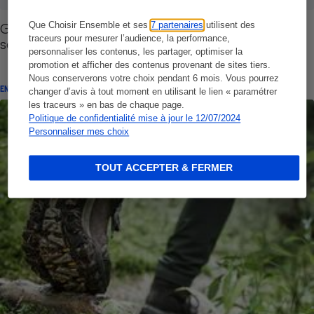
GPS de randonnée et GPS de vélo - À quoi
Que Choisir Ensemble et ses
7 partenaires
utilisent des
traceurs pour mesurer l’audience, la performance,
servent ces appareils ?
personnaliser les contenus, les partager, optimiser la
promotion et afficher des contenus provenant de sites tiers.
Nous conserverons votre choix pendant 6 mois. Vous pourrez
ENQUÊTE
changer d’avis à tout moment en utilisant le lien « paramétrer
les traceurs » en bas de chaque page.
Politique de confidentialité mise à jour le 12/07/2024
Personnaliser mes choix
TOUT ACCEPTER & FERMER