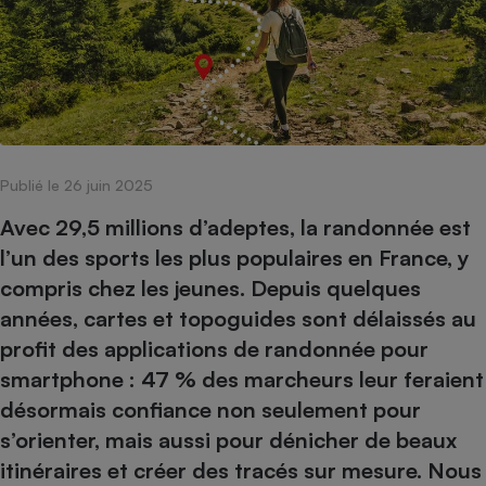
pression
Choisir son fioul
Assurance
Sécurité - Hygiène
Circulation routière
Choisir son pellet
Crédit immobilier
Banque - Crédit
Contrôle technique - Rép
Comparateur assurance emprunteur
Maison de retraite
Epargne - Fiscalité
Comparateu
Pièce détachée
Energie Moins Chère Ensemble
Comparatif réfrigérateur
Comparatif casque audio
Comparatif tondeuse ro
Moto
Comparatif plaque à indu
Comparatif barre de son
Comparatif poêle à gran
Supermarché - Drive
Publié le 26 juin 2025
Comparatif hotte aspira
Comparatif imprimante m
Comparatif radiateur éle
Électricité - Gaz
Hygiène - Beauté
Avec 29,5 millions d’adeptes, la randonnée est
Comparatif climatiseur m
Comparatif ordinateur p
Tous les comparateurs
l’un des sports les plus populaires en France, y
Maladie - Médecine - Mé
Comparatif aspirateur bal
Comparatif ultrabook
Aménagement
compris chez les jeunes. Depuis quelques
Toutes les cartes interactives
Système de santé - Com
Comparatif aspirateur tr
Comparatif tablette tacti
Supermarché - Drive
Bricolage - Jardinage
années, cartes et topoguides sont délaissés au
Retraite
Comparatif cafetière au
Chauffage
profit des applications de randonnée pour
Speedtest - Testez le débit de votre
Mutuelle
Comparatif robot cuiseu
smartphone : 47 % des marcheurs leur feraient
Image et son
Produit d'entretien
connexion Internet
Comparatif centrale vap
Comparateur auto
désormais confiance non seulement pour
Informatique
Sécurité domestique
s’orienter, mais aussi pour dénicher de beaux
Internet
itinéraires et créer des tracés sur mesure. Nous
Gros électroménager
Téléphonie