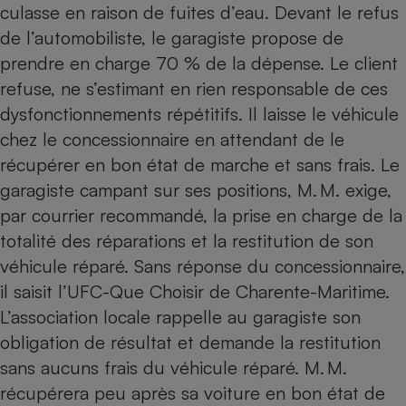
culasse en raison de fuites d’eau. Devant le refus
Petit électroménager - U
de l’automobiliste, le garagiste propose de
Complément
alimentaire
prendre en charge 70 % de la dépense. Le client
Mutuelle
Assurance emprunteur
refuse, ne s’estimant en rien responsable de ces
dysfonctionnements répétitifs. Il laisse le véhicule
chez le concessionnaire en attendant de le
récupérer en bon état de marche et sans frais. Le
Matelas
Champagne
garagiste campant sur ses positions, M. M. exige,
bouteille
Banque en 
par courrier recommandé, la prise en charge de la
Téléviseur
totalité des réparations et la restitution de son
Antimoustique
véhicule réparé. Sans réponse du concessionnaire,
Lave-linge
il saisit l’UFC-Que Choisir de Charente-Maritime.
L’association locale rappelle au garagiste son
obligation de résultat et demande la restitution
Radiateur électrique
sans aucuns frais du véhicule réparé. M. M.
récupérera peu après sa voiture en bon état de