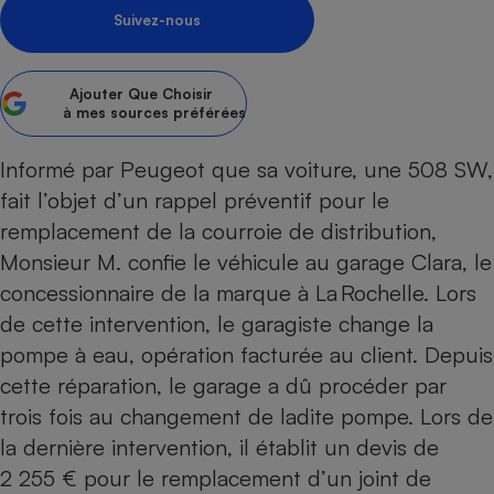
pression
Choisir son fioul
Assurance
Sécurité - Hygiène
Circulation routière
Suivez-nous
Choisir son pellet
Crédit immobilier
Banque - Crédit
Contrôle technique - Rép
Comparateur assurance emprunteur
Maison de retraite
Epargne - Fiscalité
Comparateu
Pièce détachée
Ajouter
Que Choisir
à mes sources préférées
Energie Moins Chère Ensemble
Comparatif réfrigérateur
Comparatif casque audio
Comparatif tondeuse ro
Moto
Comparatif plaque à indu
Comparatif barre de son
Comparatif poêle à gran
Supermarché - Drive
Informé par Peugeot que sa voiture, une 508 SW,
Comparatif hotte aspira
Comparatif imprimante m
Comparatif radiateur éle
fait l’objet d’un rappel préventif pour le
Électricité - Gaz
Hygiène - Beauté
remplacement de la courroie de distribution,
Comparatif climatiseur m
Comparatif ordinateur p
Tous les comparateurs
Monsieur M. confie le véhicule au garage Clara, le
Maladie - Médecine - Mé
Comparatif aspirateur bal
Comparatif ultrabook
Aménagement
concessionnaire de la marque à La Rochelle. Lors
Toutes les cartes interactives
Système de santé - Com
Comparatif aspirateur tr
Comparatif tablette tacti
Supermarché - Drive
Bricolage - Jardinage
de cette intervention, le garagiste change la
Retraite
Comparatif cafetière au
Chauffage
pompe à eau, opération facturée au client. Depuis
Speedtest - Testez le débit de votre
Mutuelle
Comparatif robot cuiseu
cette réparation, le garage a dû procéder par
Image et son
Produit d'entretien
connexion Internet
Comparatif centrale vap
Comparateur auto
trois fois au changement de ladite pompe. Lors de
Informatique
Sécurité domestique
la dernière intervention, il établit un devis de
Internet
2 255 € pour le remplacement d’un joint de
Gros électroménager
Téléphonie