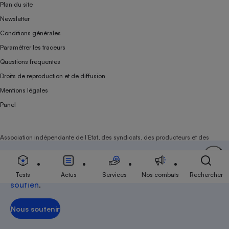
Plan du site
Newsletter
Conditions générales
Paramétrer les traceurs
Questions fréquentes
Droits de reproduction et de diffusion
Mentions légales
Panel
Association indépendante de l’État, des syndicats, des producteurs et des
distributeurs depuis 1951.
Soutenez-nous
Aujourd'hui plus que jamais, nous comptons sur
votre
Tests
Actus
Services
Nos combats
Rechercher
soutien
.
Nous soutenir
Nous soutenir