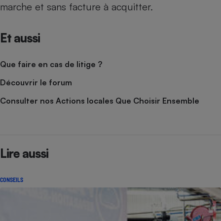
marche et sans facture à acquitter.
Téléphone mobile -
Smartphone
Plaque de cuisson à
induction
Et aussi
Que faire en cas de litige ?
Climatiseur -
Ventilateur
Découvrir le forum
Consulter nos Actions locales Que Choisir Ensemble
Antivirus
Climatiseur -
Ventilateur
Lire aussi
CONSEILS