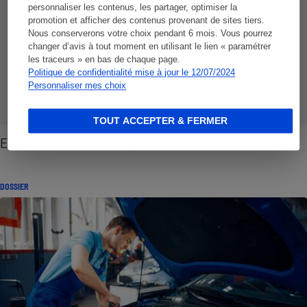
personnaliser les contenus, les partager, optimiser la
promotion et afficher des contenus provenant de sites tiers.
Nous conserverons votre choix pendant 6 mois. Vous pourrez
changer d’avis à tout moment en utilisant le lien « paramétrer
les traceurs » en bas de chaque page.
Politique de confidentialité mise à jour le 12/07/2024
Personnaliser mes choix
TOUT ACCEPTER & FERMER
Entretien auto - Pourquoi est-ce si cher
DOSSIER