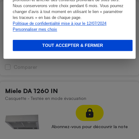
promotion et afficher des contenus provenant de sites tiers.
Nous conserverons votre choix pendant 6 mois. Vous pourrez
De Dietrich DHB7952G
changer d’avis à tout moment en utilisant le lien « paramétrer
Décorative murale - Testée en mode évacuation
les traceurs » en bas de chaque page.
Politique de confidentialité mise à jour le 12/07/2024
Personnaliser mes choix
TOUT ACCEPTER & FERMER
Abonnez-vous pour découvrir la note
Comparer
Miele DA 1260 IN
Casquette - Testée en mode évacuation
Abonnez-vous pour découvrir la note