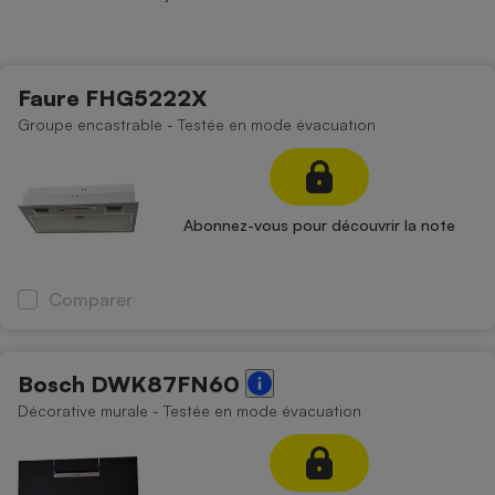
Petit électroménager - U
Complément
alimentaire
Mutuelle
Faure FHG5222X
Assurance emprunteur
Groupe encastrable - Testée en mode évacuation
Matelas
Champagne
Abonnez-vous pour découvrir la note
bouteille
Banque en 
Téléviseur
Comparer
Antimoustique
Lave-linge
Bosch DWK87FN60
Décorative murale - Testée en mode évacuation
Radiateur électrique