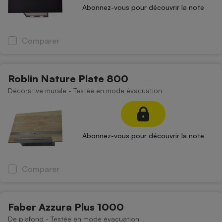
Téléphone mobile -
Abonnez-vous pour découvrir la note
Smartphone
Plaque de cuisson à
induction
Comparer
Climatiseur -
Roblin Nature Plate 800
Ventilateur
Décorative murale - Testée en mode évacuation
Antivirus
Climatiseur -
Abonnez-vous pour découvrir la note
Ventilateur
Comparer
Faber Azzura Plus 1000
De plafond - Testée en mode évacuation