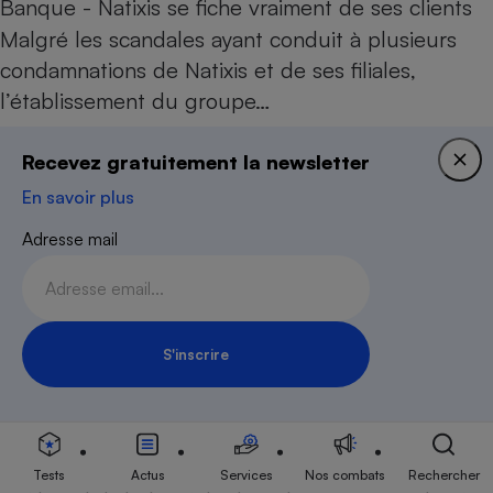
Banque - Natixis se fiche vraiment de ses clients
Malgré les scandales ayant conduit à plusieurs
condamnations de Natixis et de ses filiales,
l’établissement du groupe…
Le 31 août 2025
Recevez gratuitement la newsletter
En savoir plus
CONSEILS
Compte bancaire - Ce que votre banque peut
Adresse mail
faire… ou pas
Entre obligations légales et pratiques bancaires
parfois opaques, les relations entre clients et
banques suscitent de…
S'inscrire
Le 02 août 2025
Inscription Newsletter
BILLET DE LA PRÉSIDENTE
Fraude bancaire - Des progrès restent attendus
Tests
Actus
Services
Nos combats
Rechercher