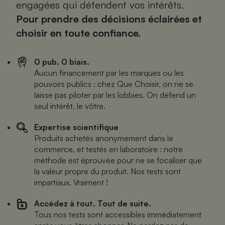
engagées qui défendent vos intérêts.
Petit électroménager - U
Pour prendre des décisions éclairées et
Complément
alimentaire
choisir en toute confiance.
Mutuelle
Assurance emprunteur
0 pub. 0 biais.
Aucun financement par les marques ou les
pouvoirs publics : chez Que Choisir, on ne se
laisse pas piloter par les lobbies. On défend un
Matelas
Champagne
seul intérêt, le vôtre.
bouteille
Banque en 
Expertise scientifique
Téléviseur
Produits achetés anonymement dans le
Antimoustique
Lave-linge
commerce, et testés en laboratoire : notre
méthode est éprouvée pour ne se focaliser que
la valeur propre du produit. Nos tests sont
impartiaux. Vraiment !
Radiateur électrique
Accédez à tout. Tout de suite.
Tous nos tests sont accessibles immédiatement