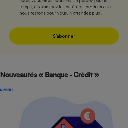
après vous êtres abonner. Ne perdez pas de
Téléphone mobile -
temps, et examinez les différents produits que
Smartphone
Plaque de cuisson à
nous testons pour vous. N’attendez plus !
induction
S’abonner
Climatiseur -
Ventilateur
Antivirus
Nouveautés « Banque - Crédit »
Climatiseur -
Ventilateur
CONSEILS