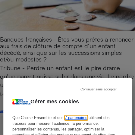
Banques françaises - Êtes-vous prêtes à renoncer
aux frais de clôture de compte d’un enfant
décédé, ainsi que sur les successions simples
et/ou modestes ?
Tribune - Perdre un enfant est le pire drame
qu’un parent puisse subir dans une vie. Le perdre
une seconde fois est…
Continuer sans accepter
Le 15 juillet 2026
Gérer mes cookies
ACTUALITÉ
Que Choisir Ensemble et ses
7 partenaires
utilisent des
traceurs pour mesurer l’audience, la performance,
personnaliser les contenus, les partager, optimiser la