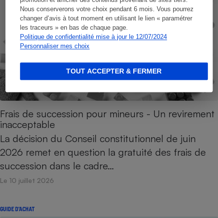
promotion et afficher des contenus provenant de sites tiers.
Nous conserverons votre choix pendant 6 mois. Vous pourrez
changer d’avis à tout moment en utilisant le lien « paramétrer
les traceurs » en bas de chaque page.
Politique de confidentialité mise à jour le 12/07/2024
Personnaliser mes choix
TOUT ACCEPTER & FERMER
Frais de succession pour mineurs - Un revirement
inacceptable
La décision du Conseil constitutionnel de juin
2026 remet en question la gratuité des frais de
succession dans le cadre…
Le 10 juillet 2026
GUIDE D'ACHAT