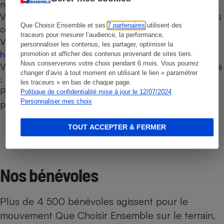
nécessaire pour traiter votre demande.
Vous disposez de droits sur vos données (y accéder, les
Que Choisir Ensemble et ses
7 partenaires
utilisent des
corriger, demander leur suppression, etc.).
traceurs pour mesurer l’audience, la performance,
Vous pouvez les exercer à tout moment ici :
personnaliser les contenus, les partager, optimiser la
https://www.quechoisir.org/dpo
promotion et afficher des contenus provenant de sites tiers.
Nous conserverons votre choix pendant 6 mois. Vous pourrez
Vous pouvez aussi contacter la CNIL en cas de difficulté
changer d’avis à tout moment en utilisant le lien « paramétrer
:
https://www.cnil.fr
les traceurs » en bas de chaque page.
Pour en savoir plus, consultez notre Politique de
Politique de confidentialité mise à jour le 12/07/2024
Personnaliser mes choix
protection des données personnelles.
TOUT ACCEPTER & FERMER
Nos bénévoles
Plus de 4 500 bénévoles agissent pour le
mouvement Que Choisir Ensemble sur le terrain.