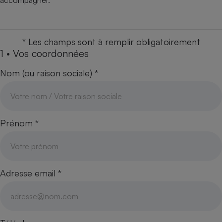
accompagner.
Petit électroménager - U
Complément
alimentaire
Mutuelle
* Les champs sont à remplir obligatoirement
Assurance emprunteur
1 • Vos coordonnées
Nom (ou raison sociale) *
Matelas
Champagne
bouteille
Banque en 
Prénom *
Téléviseur
Antimoustique
Lave-linge
Adresse email *
Radiateur électrique