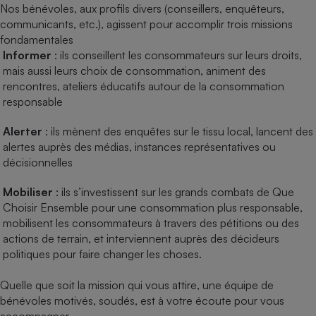
pression
Choisir son fioul
Nos bénévoles, aux profils divers (conseillers, enquêteurs,
Assurance
Sécurité - Hygiène
Circulation routière
communicants, etc.), agissent pour accomplir trois missions
Choisir son pellet
Crédit immobilier
Banque - Crédit
Contrôle technique - Rép
fondamentales
Comparateur assurance emprunteur
Maison de retraite
Informer
: ils conseillent les consommateurs sur leurs droits,
Epargne - Fiscalité
Comparateu
Pièce détachée
mais aussi leurs choix de consommation, animent des
Energie Moins Chère Ensemble
Comparatif réfrigérateur
Comparatif casque audio
Comparatif tondeuse ro
Moto
rencontres, ateliers éducatifs autour de la consommation
Comparatif plaque à indu
Comparatif barre de son
Comparatif poêle à gran
responsable
Supermarché - Drive
Comparatif hotte aspira
Comparatif imprimante m
Comparatif radiateur éle
Alerter
: ils mènent des enquêtes sur le tissu local, lancent des
Électricité - Gaz
Hygiène - Beauté
Comparatif climatiseur m
Comparatif ordinateur p
alertes auprès des médias, instances représentatives ou
décisionnelles
Tous les comparateurs
Maladie - Médecine - Mé
Comparatif aspirateur bal
Comparatif ultrabook
Aménagement
Toutes les cartes interactives
Système de santé - Com
Mobiliser
: ils s’investissent sur les grands combats de Que
Comparatif aspirateur tr
Comparatif tablette tacti
Supermarché - Drive
Bricolage - Jardinage
Choisir Ensemble pour une consommation plus responsable,
Retraite
Comparatif cafetière au
Chauffage
mobilisent les consommateurs à travers des pétitions ou des
Speedtest - Testez le débit de votre
Mutuelle
actions de terrain, et interviennent auprès des décideurs
Comparatif robot cuiseu
Image et son
Produit d'entretien
connexion Internet
politiques pour faire changer les choses.
Comparatif centrale vap
Comparateur auto
Informatique
Sécurité domestique
Quelle que soit la mission qui vous attire, une équipe de
Internet
bénévoles motivés, soudés, est à votre écoute pour vous
Gros électroménager
Téléphonie