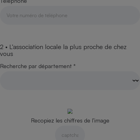
Téléphone
Téléphone mobile -
Smartphone
Plaque de cuisson à
induction
Climatiseur -
2 • L’association locale la plus proche de chez
Ventilateur
vous
Recherche par département *
Antivirus
Climatiseur -
Ventilateur
Recopiez les chiffres de l’image