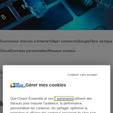
Fournisseur d'accès à Internet
Objet connecté
Google
Fibre optique
Cloud
Données personnelles
Réseaux sociaux
Internet
Continuer sans accepter
Gérer mes cookies
Que Choisir Ensemble et ses
7 partenaires
utilisent des
Informatique
traceurs pour mesurer l’audience, la performance,
personnaliser les contenus, les partager, optimiser la