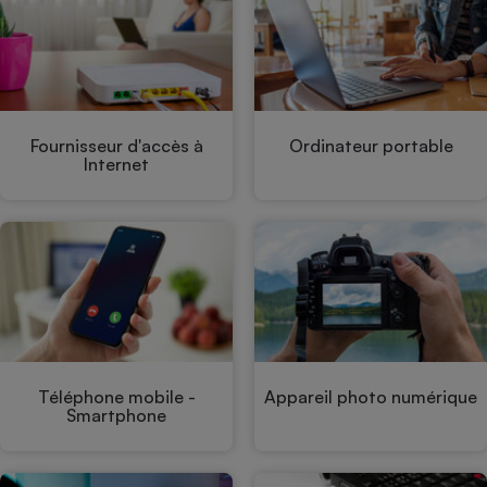
Petit électroménager - U
Complément
alimentaire
Mutuelle
Assurance emprunteur
Fournisseur d'accès à
Ordinateur portable
Internet
Matelas
Champagne
bouteille
Banque en 
Téléviseur
Antimoustique
Lave-linge
Téléphone mobile -
Appareil photo numérique
Smartphone
Radiateur électrique