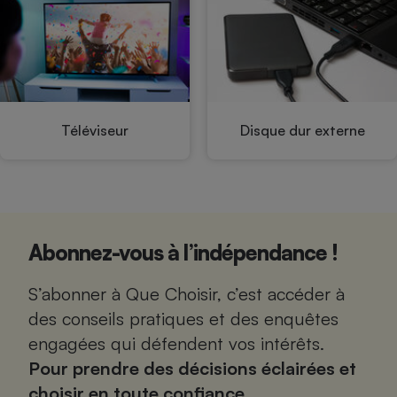
Téléphone mobile -
Smartphone
Plaque de cuisson à
induction
Climatiseur -
Téléviseur
Disque dur externe
Ventilateur
Antivirus
Climatiseur -
Ventilateur
Abonnez-vous à l’indépendance !
S’abonner à Que Choisir, c’est accéder à
des conseils pratiques et des enquêtes
engagées qui défendent vos intérêts.
Pour prendre des décisions éclairées et
choisir en toute confiance.