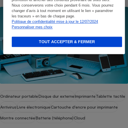
promotion et afficher des contenus provenant de sites tiers.
Nous conserverons votre choix pendant 6 mois. Vous pourrez
changer d’avis à tout moment en utilisant le lien « paramétrer
les traceurs » en bas de chaque page.
Politique de confidentialité mise à jour le 12/07/2024
Personnaliser mes choix
TOUT ACCEPTER & FERMER
Ordinateur portable
Disque dur externe
Imprimante
Tablette tactile
Antivirus
Livre électronique
Cartouche d'encre pour imprimante
Montre connectée
Batterie (téléphone)
Cloud