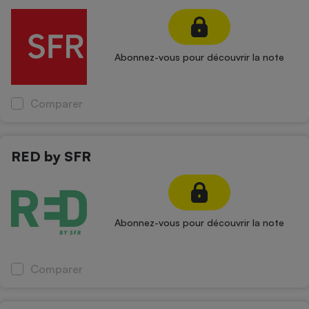
Petit électroménager - U
Complément
alimentaire
Mutuelle
Abonnez-vous pour découvrir la note
Assurance emprunteur
Comparer
Matelas
Champagne
bouteille
RED by SFR
Banque en 
Téléviseur
Antimoustique
Lave-linge
Abonnez-vous pour découvrir la note
Comparer
Radiateur électrique