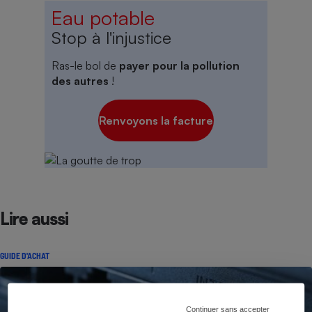
Eau potable
Stop à l'injustice
Ras-le bol de
payer pour la pollution
des autres
!
Renvoyons la facture
Lire aussi
GUIDE D'ACHAT
Continuer sans accepter