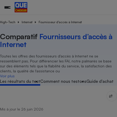
High-Tech
Internet
Fournisseur d'accès à Internet
Comparatif
Fournisseurs d’accès à
Additifs a
Comparate
Comparatif
Comparateu
Comparatif
Comparateu
Comparatif
Comparati
Substances
Toutes les actualités
Tous les services
Tous nos combats
L’association
Organismes de défense 
Train
supermarc
cosmétiqu
Internet
Comparateu
Achat - Vente - Travaux
Démarche administrative
Enquêtes
Nos actions
Nos missions
Système judiciaire
Transport aérien
gratuit
Copropriété
Famille
Guides d'achat
Nos grandes victoires
Notre méthodologie
Toutes les offres des fournisseurs d'accès à Internet ne se
Location
Senior
ressemblent pas. Pour différencier les FAI, notre palmarès se base
Comparateu
Comparate
Comparati
Comparatif
Comparate
Comparatif
Comparatif
Conseils
Les billets de la présidente
Notre financement
sur des éléments tels que la fiabilité du service, la satisfaction des
supermarc
électrique
Service marchand
Magasin - Grande surfac
Sport
Soumettre un litige
clients, la qualité de l'assistance ou
Brèves
Nos associations locales
Nos partenaires
Air
Voir plus
Marketing - Fidélisation
Vacances - Tourisme
Lettres types
Les résultats du test
Comment nous testons
Guide d'achat
Nous rejoindre
Nous rejoindre
Déchet
Méthode de vente - Abu
Rencontrer une association locale
Comparate
Comparatif
Comparatif
Comparatif
Comparatif
En savoir plus sur Que Choisir Ensemble
Eau
s
Agriculture
Achat - Vente - Location
Energie
Nutrition
Assurance auto
-nous ?
Mis à jour le 26 juin 2026
Produit alimentaire
Carburant
Comparati
Comparati
Comparati
Comparate