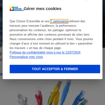
Gérer mes cookies
Que Choisir Ensemble et ses
7 partenaires
utilisent des
traceurs pour mesurer l’audience, la performance,
personnaliser les contenus, les partager, optimiser la
promotion et afficher des contenus provenant de sites tiers.
Nous conserverons votre choix pendant 6 mois. Vous pourrez
changer d’avis à tout moment en utilisant le lien « paramétrer
les traceurs » en bas de chaque page.
Politique de confidentialité mise à jour le 12/07/2024
Fournisseurs d'accès à Internet - Comment bien
Personnaliser mes choix
choisir son FAI ?
TOUT ACCEPTER & FERMER
COMPARATEUR