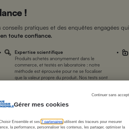
ance !
es conseils pratiques et des enquêtes engagées qui
s
Réfrigérateur
 en toute confiance.
Expertise scientifique
Produits achetés anonymement dans le
commerce, et testés en laboratoire : notre
méthode est éprouvée pour ne se focaliser
que la valeur propre du produit. Nos tests sont
impartiaux. Vraiment !
Continuer sans accept
Gérer mes cookies
Choisir Ensemble et ses
7 partenaires
utilisent des traceurs pour mesurer
ience, la performance, personnaliser les contenus, les partager, optimiser la