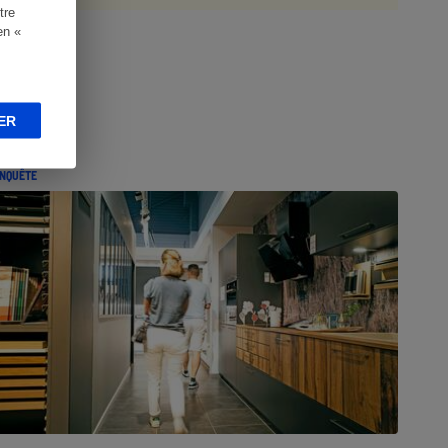
tre
en «
ER
NQUÊTE