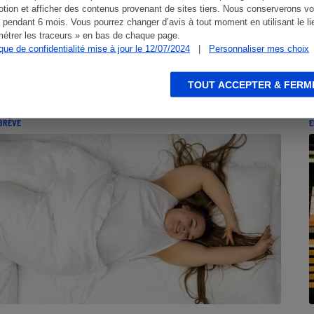
tion et afficher des contenus provenant de sites tiers. Nous conserverons vo
 pendant 6 mois. Vous pourrez changer d’avis à tout moment en utilisant le li
étrer les traceurs » en bas de chaque page.
ique de confidentialité mise à jour le 12/07/2024
|
Personnaliser mes choix
»
TOUT ACCEPTER & FERM
BRÈVE
E