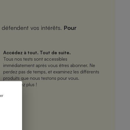
 défendent vos intérêts.
Pour
Accédez à tout. Tout de suite.
Tous nos tests sont accessibles
immédiatement après vous êtres abonner. Ne
perdez pas de temps, et examinez les différents
produits que nous testons pour vous.
N’attendez plus !
er