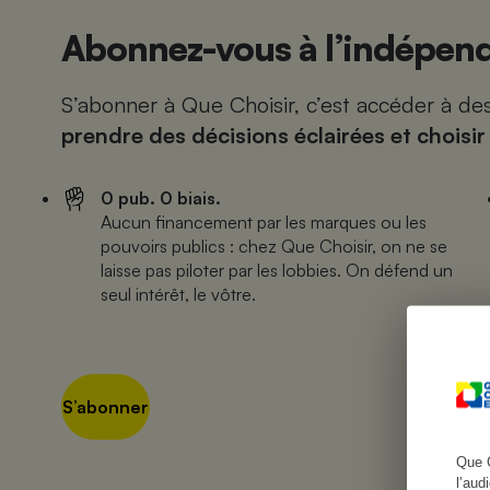
Abonnez-vous à l’indépend
S’abonner à Que Choisir, c’est accéder à d
Cafetière à expresso
prendre des décisions éclairées et choisir
0 pub. 0 biais.
Aucun financement par les marques ou les
pouvoirs publics : chez Que Choisir, on ne se
laisse pas piloter par les lobbies. On défend un
seul intérêt, le vôtre.
Robot ménager
S’abonner
Que 
l’aud