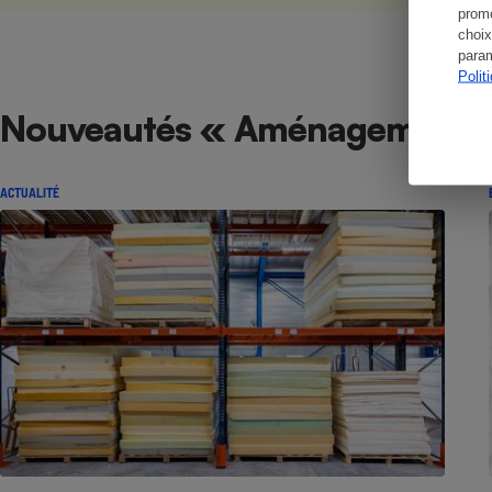
promo
choix
param
Polit
Nouveautés « Aménagement 
ACTUALITÉ