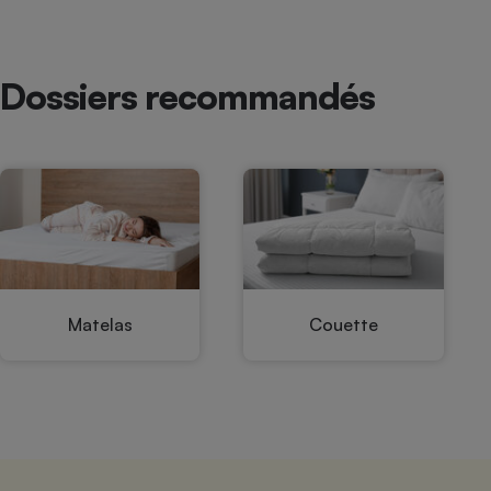
Radiateur électrique
Téléphone mobile -
Dossiers recommandés
Smartphone
Plaque de cuisson à
induction
Climatiseur -
Ventilateur
Antivirus
Matelas
Couette
Climatiseur -
Ventilateur