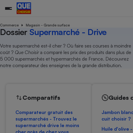
Commerce
Magasin - Grande surface
Dossier
Supermarché - Drive
Additifs a
Comparate
Comparatif
Comparateu
Comparatif
Comparateu
Comparatif
Comparati
Substances
Toutes les actualités
Tous les services
Tous nos combats
L’association
Organismes de défense 
Train
Votre supermarché est-il cher ? Où faire ses courses à moindre
supermarc
cosmétiqu
Comparateu
Achat - Vente - Travaux
Démarche administrative
coût ?
Que Choisir
a comparé les prix des produits dans plus de
Enquêtes
Nos actions
Nos missions
Système judiciaire
Transport aérien
gratuit
5 000 supermarchés et hypermarchés de France. Découvrez
Copropriété
Famille
Guides d'achat
Nos grandes victoires
Notre méthodologie
notre comparateur des enseignes de la grande distribution.
Location
Senior
Comparateu
Comparate
Comparati
Comparatif
Comparate
Comparatif
Comparatif
Conseils
Les billets de la présidente
Notre financement
supermarc
électrique
Service marchand
Magasin - Grande surfac
Sport
Soumettre un litige
Brèves
Nos associations locales
Nos partenaires
Air
Marketing - Fidélisation
Vacances - Tourisme
Lettres types
Nous rejoindre
Nous rejoindre
Déchet
Comparatifs
Guides 
Méthode de vente - Abu
Rencontrer une association locale
Comparate
Comparatif
Comparatif
Comparatif
Comparatif
En savoir plus sur Que Choisir Ensemble
Eau
s
Agriculture
Achat - Vente - Location
Comparateur gratuit des
Jambon blanc
Energie
Nutrition
Assurance auto
supermarchés - Trouvez le
cuit choisir ?
-nous ?
supermarché drive le moins
Produit alimentaire
Carburant
Comparati
Comparati
Comparati
Comparate
Huile d'olive 
cher près de chez vous