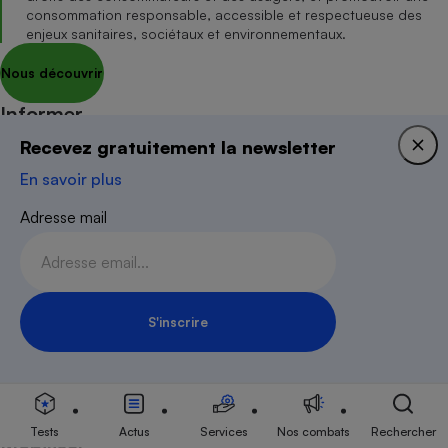
consommation responsable, accessible et respectueuse des
enjeux sanitaires, sociétaux et environnementaux.
Nous découvrir
Informer
S’abonner au site
Recevez gratuitement la newsletter
S’abonner au magazine
En savoir plus
Nos newsletters
Adresse mail
Commander une parution
Appli Quel Produit
Tous nos tests de produits
Accompagner
S'inscrire
Tous nos comparateurs
Inscription Newsletter
Nos services
Soumettre un litige
Rencontrer une association locale
Tests
Actus
Services
Nos combats
Rechercher
Mobiliser