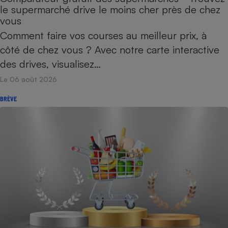
Téléphone mobile -
le supermarché drive le moins cher près de chez
Smartphone
vous
Plaque de cuisson à
induction
Comment faire vos courses au meilleur prix, à
côté de chez vous ? Avec notre carte interactive
des drives, visualisez…
Climatiseur -
Le 06 août 2026
Ventilateur
BRÈVE
Antivirus
Climatiseur -
Ventilateur