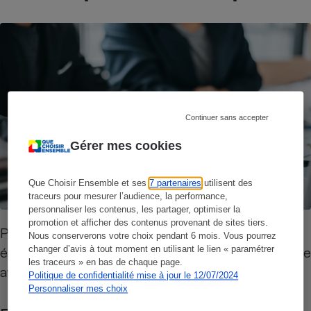
Continuer sans accepter
Gérer mes cookies
Que Choisir Ensemble et ses
7 partenaires
utilisent des
traceurs pour mesurer l’audience, la performance,
personnaliser les contenus, les partager, optimiser la
promotion et afficher des contenus provenant de sites tiers.
Pour mieux comprendre les pratiques et faire
Nous conserverons votre choix pendant 6 mois. Vous pourrez
changer d’avis à tout moment en utilisant le lien « paramétrer
évoluer les règles, Que Choisir Ensemble échange
les traceurs » en bas de chaque page.
avec différents acteurs.
Politique de confidentialité mise à jour le 12/07/2024
Personnaliser mes choix