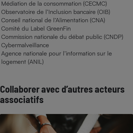
Médiation de la consommation (CECMC)
Téléphone mobile -
Smartphone
Observatoire de l’Inclusion bancaire (OIB)
Plaque de cuisson à
induction
Conseil national de l’Alimentation (CNA)
Comité du Label GreenFin
Commission nationale du débat public (CNDP)
Climatiseur -
Cybermalveillance
Ventilateur
Agence nationale pour l’information sur le
logement (ANIL)
Antivirus
Climatiseur -
Ventilateur
Collaborer avec d’autres acteurs
associatifs