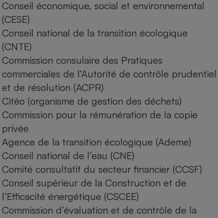
Conseil économique, social et environnemental
Petit électroménager - U
(CESE)
Complément
alimentaire
Conseil national de la transition écologique
Mutuelle
Assurance emprunteur
(CNTE)
Commission consulaire des Pratiques
commerciales de l’Autorité de contrôle prudentiel
et de résolution (ACPR)
Matelas
Champagne
Citéo (organisme de gestion des déchets)
bouteille
Banque en 
Commission pour la rémunération de la copie
Téléviseur
privée
Antimoustique
Agence de la transition écologique (Ademe)
Lave-linge
Conseil national de l’eau (CNE)
Comité consultatif du secteur financier (CCSF)
Conseil supérieur de la Construction et de
Radiateur électrique
l’Efficacité énergétique (CSCEE)
Commission d’évaluation et de contrôle de la