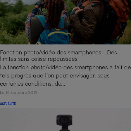
Cafetière à expressos
Fonction photo/vidéo des smartphones - Des
limites sans cesse repoussées
La fonction photo/vidéo des smartphones a fait de
Robot ménager
tels progrès que l’on peut envisager, sous
certaines conditions, de…
Le 14 octobre 2019
ACTUALITÉ