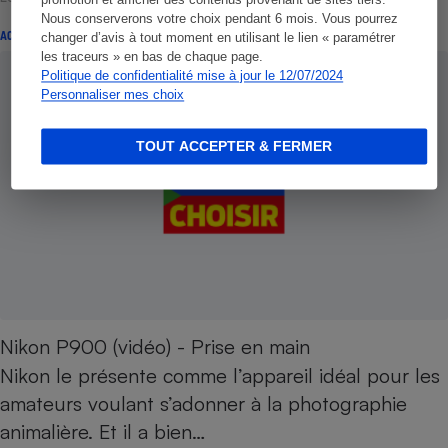
promotion et afficher des contenus provenant de sites tiers.
Nous conserverons votre choix pendant 6 mois. Vous pourrez
ACTUALITÉ
changer d’avis à tout moment en utilisant le lien « paramétrer
les traceurs » en bas de chaque page.
Politique de confidentialité mise à jour le 12/07/2024
Personnaliser mes choix
TOUT ACCEPTER & FERMER
Nikon P900 (vidéo) - Prise en main
Nikon le présente comme l’appareil idéal pour les
amateurs voulant s’adonner à la photographie
animalière. Et il a bien…