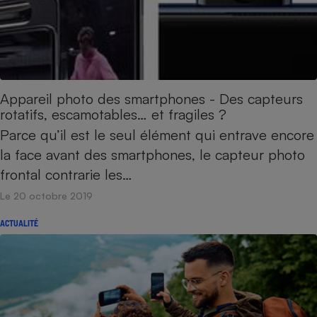
Téléphone mobile -
Smartphone
Plaque de cuisson à
induction
Appareil photo des smartphones - Des capteurs
Climatiseur -
rotatifs, escamotables… et fragiles ?
Ventilateur
Parce qu’il est le seul élément qui entrave encore
la face avant des smartphones, le capteur photo
Antivirus
frontal contrarie les…
Climatiseur -
Le 20 octobre 2019
Ventilateur
ACTUALITÉ