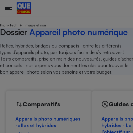
High-Tech
Image et son
Dossier
Appareil photo numérique
Additifs a
Comparate
Comparatif
Comparateu
Comparatif
Comparateu
Comparatif
Comparati
Substances
Toutes les actualités
Tous les services
Tous nos combats
L’association
Organismes de défense 
Train
Reflex, hybrides, bridges ou compacts : entre les différents
supermarc
cosmétiqu
Comparateu
Achat - Vente - Travaux
Démarche administrative
types d’appareils photo, pas toujours facile de s’y retrouver !
Enquêtes
Nos actions
Nos missions
Système judiciaire
Transport aérien
gratuit
Tests comparatifs, prise en main des nouveautés, guides d’achat
Copropriété
Famille
Guides d'achat
Nos grandes victoires
Notre méthodologie
et conseils : nos experts vous donnent les clés pour trouver le
Location
Senior
Comparateu
Comparate
Comparati
Comparatif
Comparate
Comparatif
Comparatif
bon appareil photo selon vos besoins et votre budget.
Conseils
Les billets de la présidente
Notre financement
supermarc
électrique
Service marchand
Magasin - Grande surfac
Sport
Soumettre un litige
Brèves
Nos associations locales
Nos partenaires
Air
Marketing - Fidélisation
Vacances - Tourisme
Lettres types
Nous rejoindre
Nous rejoindre
Déchet
Méthode de vente - Abu
Rencontrer une association locale
Comparate
Comparatif
Comparatif
Comparatif
Comparatif
En savoir plus sur Que Choisir Ensemble
Comparatifs
Guides 
Eau
s
Agriculture
Achat - Vente - Location
Energie
Nutrition
Assurance auto
Appareils photo numériques
Appareils ph
-nous ?
reflex et hybrides
hybrides - Le
Produit alimentaire
Carburant
Comparati
Comparati
Comparati
Comparate
l'objectif sur 