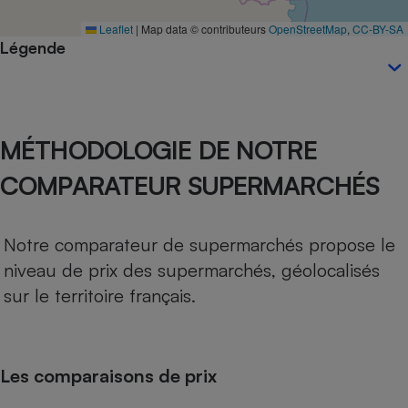
Téléphone mobile -
Smartphone
Leaflet
|
Map data © contributeurs
OpenStreetMap
,
CC-BY-SA
Plaque de cuisson à
Légende
induction
Climatiseur -
MÉTHODOLOGIE DE NOTRE
Ventilateur
COMPARATEUR SUPERMARCHÉS
Antivirus
Climatiseur -
Notre comparateur de supermarchés propose le
Ventilateur
niveau de prix des supermarchés, géolocalisés
sur le territoire français.
Les comparaisons de prix