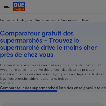
Commerce
Magasin - Grande surface
Supermarché - Drive
Comparateur gratuit des
Additifs a
Comparate
Comparatif
Comparateu
Comparatif
Comparateu
Comparatif
Comparati
Substances
Toutes les actualités
Tous les services
Tous nos combats
L’association
Organismes de défense 
Train
supermarc
cosmétiqu
supermarchés - Trouvez le
Comparateu
Achat - Vente - Travaux
Démarche administrative
Enquêtes
Nos actions
Nos missions
Système judiciaire
Transport aérien
gratuit
supermarché drive le moins cher
Copropriété
Famille
Guides d'achat
Nos grandes victoires
Notre méthodologie
près de chez vous
Location
Senior
Comparateu
Comparate
Comparati
Comparatif
Comparate
Comparatif
Comparatif
Conseils
Les billets de la présidente
Notre financement
supermarc
électrique
Service marchand
Magasin - Grande surfac
Sport
Soumettre un litige
Comment faire vos courses au meilleur prix, à côté de chez vous ’
Brèves
Nos associations locales
Nos partenaires
Air
Avec notre carte interactive des drives, visualisez les prix des
Marketing - Fidélisation
Vacances - Tourisme
Lettres types
Nous rejoindre
Nous rejoindre
magasins proches de chez vous, rayon par rayon (épicerie, fruits et
Déchet
légumes, produits laitiers, boucherie, boisson,
Méthode de vente - Abu
Rencontrer une association locale
Comparate
Comparatif
Comparatif
Comparatif
Comparatif
En savoir plus sur Que Choisir Ensemble
Voir plus
Eau
s
Agriculture
Achat - Vente - Location
Comparateur des supermarchés
Liste des enseignes
Liste de
Energie
Nutrition
Assurance auto
-nous ?
Produit alimentaire
Carburant
Comparati
Comparati
Comparati
Comparate