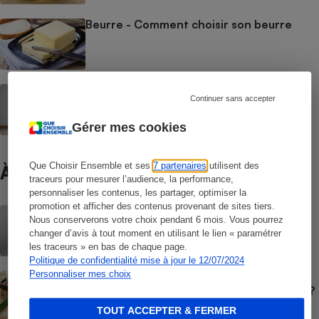
Beurre - Comment choisir son beurre
Aliments pour chats - Bien nourrir son
Continuer sans accepter
chat
Gérer mes cookies
Que Choisir Ensemble et ses
7 partenaires
utilisent des
À ne pas manquer
traceurs pour mesurer l’audience, la performance,
personnaliser les contenus, les partager, optimiser la
promotion et afficher des contenus provenant de sites tiers.
BRÈVE
Nous conserverons votre choix pendant 6 mois. Vous pourrez
Palmarès des supermarchés - Les
changer d’avis à tout moment en utilisant le lien « paramétrer
enseignes les moins chères en juin 2026
les traceurs » en bas de chaque page.
Politique de confidentialité mise à jour le 12/07/2024
Personnaliser mes choix
GUIDE D'ACHAT
Jambon blanc - Quel jambon cuit choisir ?
TOUT ACCEPTER & FERMER