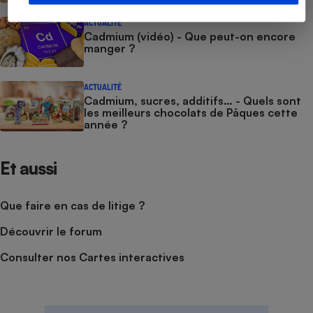
ACTUALITÉ
Cadmium (vidéo) - Que peut-on encore
manger ?
ACTUALITÉ
Cadmium, sucres, additifs… - Quels sont
les meilleurs chocolats de Pâques cette
année ?
Et aussi
Que faire en cas de litige ?
Découvrir le forum
Consulter nos Cartes interactives