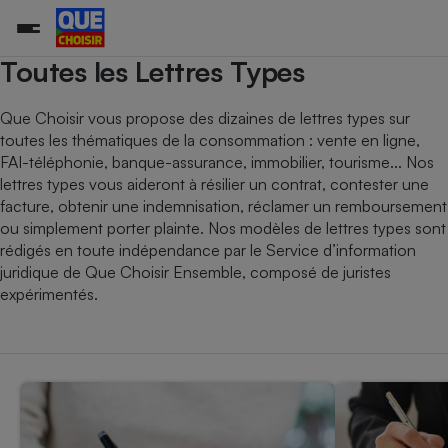
Toutes les Lettres Types
Que Choisir vous propose des dizaines de lettres types sur
toutes les thématiques de la consommation : vente en ligne,
Additifs a
Comparate
Comparatif
Comparateu
Comparatif
Comparateu
Comparatif
Comparati
Substances
Toutes les actualités
Tous les services
Tous nos combats
L’association
Organismes de défense 
Train
supermarc
cosmétiqu
FAI-téléphonie, banque-assurance, immobilier, tourisme... Nos
Comparateu
Achat - Vente - Travaux
Démarche administrative
Enquêtes
Nos actions
Nos missions
Système judiciaire
Transport aérien
gratuit
lettres types vous aideront à résilier un contrat, contester une
Copropriété
Famille
facture, obtenir une indemnisation, réclamer un remboursement
Guides d'achat
Nos grandes victoires
Notre méthodologie
ou simplement porter plainte. Nos modèles de lettres types sont
Location
Senior
Comparateu
Comparate
Comparati
Comparatif
Comparate
Comparatif
Comparatif
Conseils
Les billets de la présidente
Notre financement
rédigés en toute indépendance par le Service d’information
supermarc
électrique
Service marchand
Magasin - Grande surfac
Sport
Soumettre un litige
juridique de Que Choisir Ensemble, composé de juristes
Brèves
Nos associations locales
Nos partenaires
Air
expérimentés.
Marketing - Fidélisation
Vacances - Tourisme
Lettres types
Nous rejoindre
Nous rejoindre
Déchet
Méthode de vente - Abu
Rencontrer une association locale
Comparate
Comparatif
Comparatif
Comparatif
Comparatif
En savoir plus sur Que Choisir Ensemble
Eau
s
Agriculture
Achat - Vente - Location
Energie
Nutrition
Assurance auto
-nous ?
Produit alimentaire
Carburant
Comparati
Comparati
Comparati
Comparate