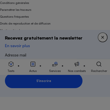
Conditions générales
Paramétrer les traceurs
Questions fréquentes
Droits de reproduction et de diffusion
Mentions légales
Recevez gratuitement la newsletter
Panel
En savoir plus
Association indépendante de l’État, des syndicats, des producteurs et des
Adresse mail
distributeurs depuis 1951.
Tests
Actus
Services
Nos combats
Rechercher
S'inscrire
Inscription Newsletter