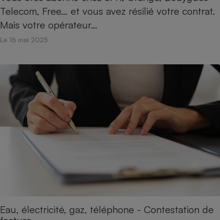
Téléphone mobile -
Telecom, Free… et vous avez résilié votre contrat.
Smartphone
Plaque de cuisson à
Mais votre opérateur…
induction
Le 16 mai 2025
Climatiseur -
Ventilateur
Antivirus
Climatiseur -
Ventilateur
Eau, électricité, gaz, téléphone - Contestation de