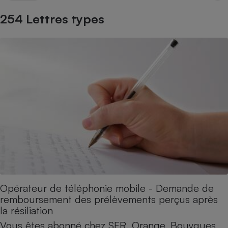
Petit électroménager - U
254 Lettres types
Complément
alimentaire
Mutuelle
Assurance emprunteur
Matelas
Champagne
bouteille
Banque en 
Téléviseur
Antimoustique
Lave-linge
Opérateur de téléphonie mobile - Demande de
remboursement des prélèvements perçus après
Radiateur électrique
la résiliation
Vous êtes abonné chez SFR, Orange, Bouygues