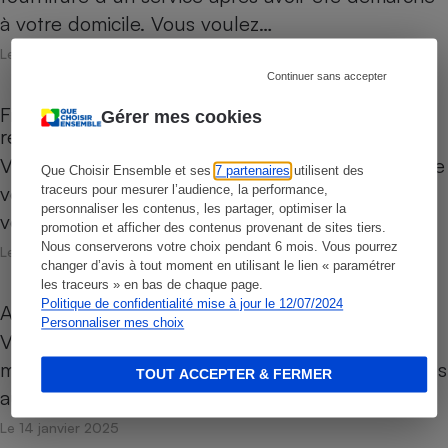
à votre domicile. Vous voulez…
Le 10 mars 2025
Continuer sans accepter
Fraude à la carte bancaire - Demande de
Gérer mes cookies
remboursement
Vous avez constaté une utilisation frauduleuse de
Que Choisir Ensemble et ses
7 partenaires
utilisent des
votre carte bancaire. Vous souhaitez en informer
traceurs pour mesurer l’audience, la performance,
personnaliser les contenus, les partager, optimiser la
votre banque pour…
promotion et afficher des contenus provenant de sites tiers.
Nous conserverons votre choix pendant 6 mois. Vous pourrez
Le 10 mars 2025
changer d’avis à tout moment en utilisant le lien « paramétrer
les traceurs » en bas de chaque page.
Politique de confidentialité mise à jour le 12/07/2024
Artisans - Responsabilité en cas de dégâts
Personnaliser mes choix
Vous avez remis à votre teinturier un vêtement,
mais celui-ci a rétréci et les couleurs sont passées
TOUT ACCEPTER & FERMER
au lavage. Vous…
Le 14 janvier 2025