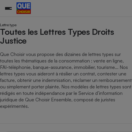
Lettre type
Toutes les Lettres Types Droits
Justice
Additifs a
Comparate
Comparatif
Comparateu
Comparatif
Comparateu
Comparatif
Comparati
Substances
Toutes les actualités
Tous les services
Tous nos combats
L’association
Organismes de défense 
Train
supermarc
cosmétiqu
Comparateu
Achat - Vente - Travaux
Démarche administrative
Enquêtes
Nos actions
Nos missions
Système judiciaire
Transport aérien
gratuit
Que Choisir vous propose des dizaines de lettres types sur
Copropriété
Famille
toutes les thématiques de la consommation : vente en ligne,
Guides d'achat
Nos grandes victoires
Notre méthodologie
FAI-téléphonie, banque-assurance, immobilier, tourisme... Nos
Location
Senior
Comparateu
Comparate
Comparati
Comparatif
Comparate
Comparatif
Comparatif
Conseils
Les billets de la présidente
Notre financement
lettres types vous aideront à résilier un contrat, contester une
supermarc
électrique
Service marchand
Magasin - Grande surfac
Sport
Soumettre un litige
facture, obtenir une indemnisation, réclamer un remboursement
Brèves
Nos associations locales
Nos partenaires
Air
ou simplement porter plainte. Nos modèles de lettres types sont
Marketing - Fidélisation
Vacances - Tourisme
Lettres types
Nous rejoindre
Nous rejoindre
rédigés en toute indépendance par le Service d’information
Déchet
Méthode de vente - Abu
Rencontrer une association locale
Comparate
Comparatif
Comparatif
Comparatif
Comparatif
juridique de Que Choisir Ensemble, composé de juristes
En savoir plus sur Que Choisir Ensemble
Eau
expérimentés.
s
Agriculture
Achat - Vente - Location
Energie
Nutrition
Assurance auto
-nous ?
Produit alimentaire
Carburant
Comparati
Comparati
Comparati
Comparate