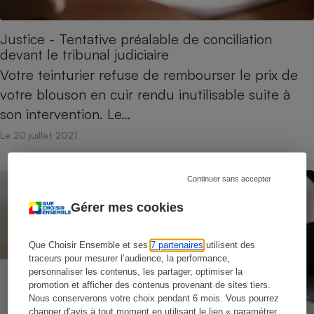
Justice - Tentative préalable de conciliation
devant le tribunal judiciaire
Votre teinturier refuse de rembourser le prix de
votre blouson en cuir rendu inutilisable suite à
son intervention. Le…
Le 20 juillet 2021
Continuer sans accepter
Gérer mes cookies
Que Choisir Ensemble et ses
7 partenaires
utilisent des
traceurs pour mesurer l’audience, la performance,
personnaliser les contenus, les partager, optimiser la
promotion et afficher des contenus provenant de sites tiers.
Nous conserverons votre choix pendant 6 mois. Vous pourrez
changer d’avis à tout moment en utilisant le lien « paramétrer