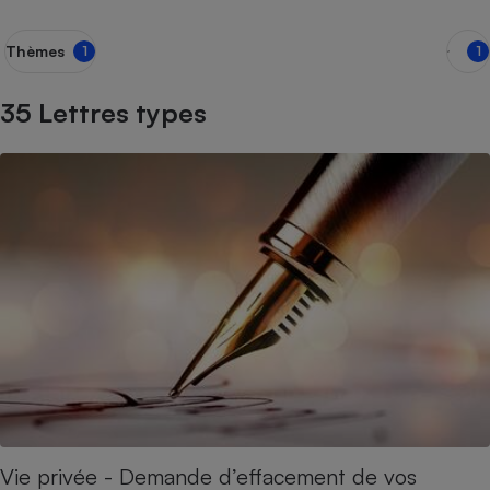
Petit électroménager - U
Complément
Thèmes
1
1
alimentaire
Mutuelle
Assurance emprunteur
35 Lettres types
Matelas
Champagne
bouteille
Banque en 
Téléviseur
Antimoustique
Lave-linge
Radiateur électrique
Vie privée - Demande d’effacement de vos