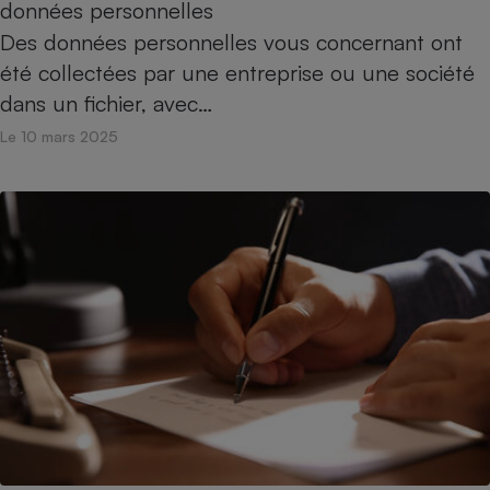
données personnelles
Téléphone mobile -
Smartphone
Des données personnelles vous concernant ont
Plaque de cuisson à
induction
été collectées par une entreprise ou une société
dans un fichier, avec…
Le 10 mars 2025
Climatiseur -
Ventilateur
Antivirus
Climatiseur -
Ventilateur