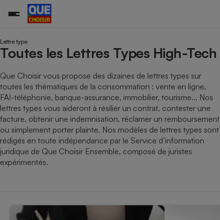
Lettre type
Toutes les Lettres Types High-Tech
Additifs a
Comparate
Comparatif
Comparateu
Comparatif
Comparateu
Comparatif
Comparati
Substances
Toutes les actualités
Tous les services
Tous nos combats
L’association
Organismes de défense 
Train
Que Choisir vous propose des dizaines de lettres types sur
supermarc
cosmétiqu
Comparateu
Achat - Vente - Travaux
Démarche administrative
toutes les thématiques de la consommation : vente en ligne,
Enquêtes
Nos actions
Nos missions
Système judiciaire
Transport aérien
gratuit
FAI-téléphonie, banque-assurance, immobilier, tourisme... Nos
Copropriété
Famille
Guides d'achat
Nos grandes victoires
Notre méthodologie
lettres types vous aideront à résilier un contrat, contester une
Location
Senior
Comparateu
Comparate
Comparati
Comparatif
Comparate
Comparatif
Comparatif
facture, obtenir une indemnisation, réclamer un remboursement
Conseils
Les billets de la présidente
Notre financement
supermarc
électrique
ou simplement porter plainte. Nos modèles de lettres types sont
Service marchand
Magasin - Grande surfac
Sport
Soumettre un litige
Brèves
Nos associations locales
Nos partenaires
rédigés en toute indépendance par le Service d’information
Air
Marketing - Fidélisation
Vacances - Tourisme
Lettres types
juridique de Que Choisir Ensemble, composé de juristes
Nous rejoindre
Nous rejoindre
Déchet
expérimentés.
Méthode de vente - Abu
Rencontrer une association locale
Comparate
Comparatif
Comparatif
Comparatif
Comparatif
En savoir plus sur Que Choisir Ensemble
Eau
s
Agriculture
Achat - Vente - Location
Energie
Nutrition
Assurance auto
-nous ?
Produit alimentaire
Carburant
Comparati
Comparati
Comparati
Comparate