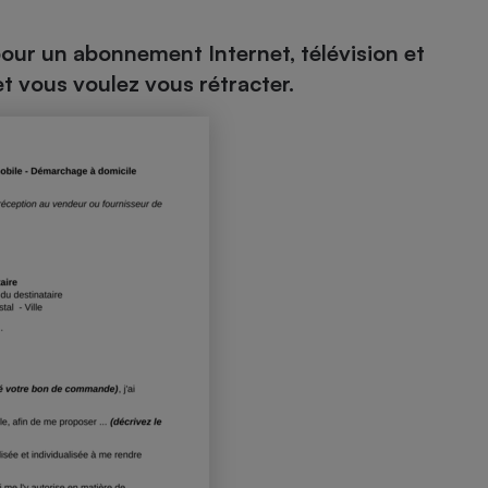
ur un abonnement Internet, télévision et
t vous voulez vous rétracter.
- Ustensile
Foie gras
Aide auditive
r
Assurance vie
Poêle à granulés
gne - Comment choisir une
lle de champagne
en ligne
Ordinateur portable
Crème solaire
Lave-vaisselle