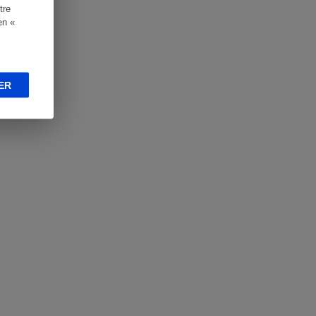
tre
en «
ER