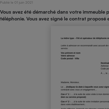
Publié le 01 juin 2021
Internet
Vous avez été démarché dans votre immeuble po
Gros électroménager
Téléphonie
téléphonie. Vous avez signé le contrat proposé e
Petit électroménager 
Complément
alimentaire
Mutuelle
Assurance emprunteu
Matelas
Champa
boutei
Banque 
Téléviseur
Antimoustique
Lave-linge