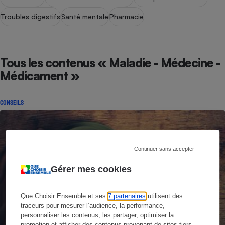
Troubles digestifs
Santé mentale
Pharmacie
Tous les contenus « Maladie - Médecine -
Médicament »
CONSEILS
Continuer sans accepter
Gérer mes cookies
Que Choisir Ensemble et ses
7 partenaires
utilisent des
traceurs pour mesurer l’audience, la performance,
personnaliser les contenus, les partager, optimiser la