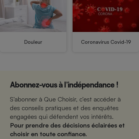
Téléphone mobile -
Smartphone
Plaque de cuisson à
induction
Douleur
Coronavirus Covid-19
Climatiseur -
Ventilateur
Antivirus
Climatiseur -
Abonnez-vous à l’indépendance !
Ventilateur
S’abonner à Que Choisir, c’est accéder à
des conseils pratiques et des enquêtes
engagées qui défendent vos intérêts.
Pour prendre des décisions éclairées et
choisir en toute confiance.