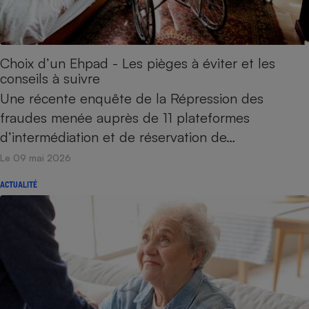
Téléphone mobile -
Smartphone
Plaque de cuisson à
induction
Choix d’un Ehpad - Les pièges à éviter et les
conseils à suivre
Une récente enquête de la Répression des
Climatiseur -
Ventilateur
fraudes menée auprès de 11 plateformes
d’intermédiation et de réservation de…
Le 09 mai 2026
Antivirus
Climatiseur -
ACTUALITÉ
Ventilateur