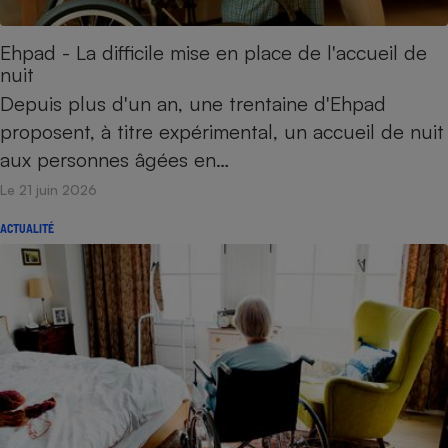
Petit électroménager - U
Complément
Ehpad - La difficile mise en place de l'accueil de
alimentaire
nuit
Mutuelle
Assurance emprunteur
Depuis plus d'un an, une trentaine d'Ehpad
proposent, à titre expérimental, un accueil de nuit
aux personnes âgées en…
Le 21 juin 2026
Matelas
Champagne
bouteille
Banque en 
ACTUALITÉ
Téléviseur
Antimoustique
Lave-linge
Radiateur électrique