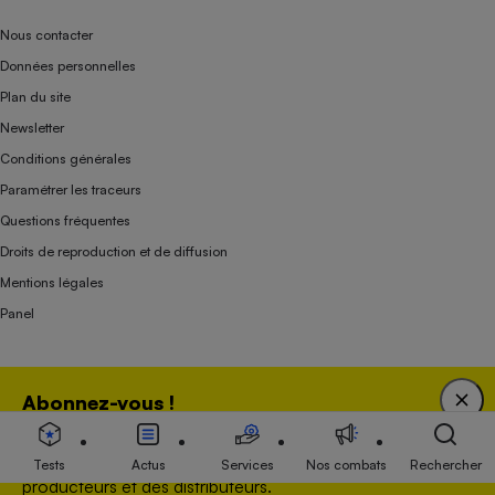
Nous contacter
Données personnelles
Plan du site
Newsletter
Conditions générales
Paramétrer les traceurs
Questions fréquentes
Droits de reproduction et de diffusion
Mentions légales
Panel
Association indépendante de l’État, des syndicats, des producteurs et des
Abonnez-vous !
distributeurs depuis 1951.
Bénéficiez d'une expertise unique tout en soutenant
une association 100 % indépendante de l'Etat, des
Tests
Actus
Services
Nos combats
Rechercher
producteurs et des distributeurs.