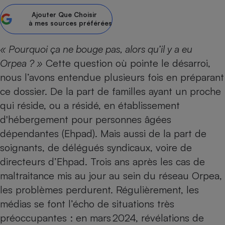
Ajouter
Que Choisir
Petit électroménager - U
Complément
à mes sources préférées
alimentaire
Mutuelle
Assurance emprunteur
« Pourquoi ça ne bouge pas, alors qu’il y a eu
Orpea ? »
Cette question où pointe le désarroi,
nous l’avons entendue plusieurs fois en préparant
ce dossier. De la part de familles ayant un proche
Matelas
Champagne
qui réside, ou a résidé, en établissement
bouteille
Banque en 
d'hébergement pour personnes âgées
Téléviseur
dépendantes (Ehpad). Mais aussi de la part de
Antimoustique
soignants, de délégués syndicaux, voire de
Lave-linge
directeurs d’Ehpad. Trois ans après les cas de
maltraitance mis au jour au sein du réseau Orpea,
les problèmes perdurent. Régulièrement, les
Radiateur électrique
médias se font l’écho de situations très
préoccupantes : en mars 2024, révélations de