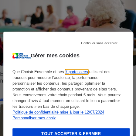
Continuer sans accepter
Gérer mes cookies
Que Choisir Ensemble et ses
7 partenaires
utilisent des
Ehpad - Les grands groupes gagnent du terrain…
traceurs pour mesurer l’audience, la performance,
mais pas forcément au bénéfice des familles
personnaliser les contenus, les partager, optimiser la
promotion et afficher des contenus provenant de sites tiers.
Nous conserverons votre choix pendant 6 mois. Vous pourrez
ACTUALITÉ
changer d’avis à tout moment en utilisant le lien « paramétrer
les traceurs » en bas de chaque page.
Politique de confidentialité mise à jour le 12/07/2024
Personnaliser mes choix
TOUT ACCEPTER & FERMER