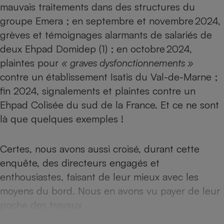
mauvais traitements dans des structures du
Téléphone mobile -
Smartphone
groupe Emera ; en septembre et novembre 2024,
Plaque de cuisson à
induction
grèves et témoignages alarmants de salariés de
deux Ehpad Domidep (1) ; en octobre 2024,
plaintes pour
« graves dysfonctionnements »
Climatiseur -
contre un établissement Isatis du Val-de-Marne ;
Ventilateur
fin 2024, signalements et plaintes contre un
Ehpad Colisée du sud de la France. Et ce ne sont
Antivirus
là que quelques exemples !
Climatiseur -
Ventilateur
Certes, nous avons aussi croisé, durant cette
enquête, des directeurs engagés et
enthousiastes, faisant de leur mieux avec les
moyens du bord. Nous en avons vu payer de leur
poche des travaux