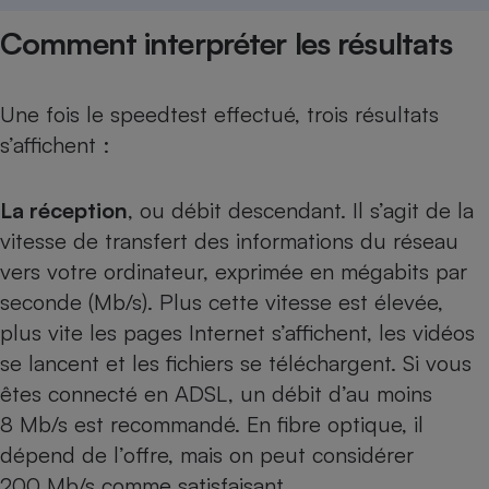
Téléphone mobile -
Smartphone
Comment interpréter les résultats
Plaque de cuisson à
induction
Une fois le speedtest effectué, trois résultats
s’affichent :
Climatiseur -
Ventilateur
La réception
, ou débit descendant. Il s’agit de la
vitesse de transfert des informations du réseau
Antivirus
vers votre ordinateur, exprimée en mégabits par
Climatiseur -
seconde (Mb/s). Plus cette vitesse est élevée,
Ventilateur
plus vite les pages Internet s’affichent, les vidéos
se lancent et les fichiers se téléchargent. Si vous
êtes connecté en ADSL, un débit d’au moins
8 Mb/s est recommandé. En fibre optique, il
dépend de l’offre, mais on peut considérer
200 Mb/s comme satisfaisant.