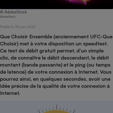
pression
Choisir son fioul
Assurance
Sécurité - Hygiène
Circulation routière
Choisir son pellet
Crédit immobilier
Banque - Crédit
© AdobeStock
Contrôle technique - Rép
AdobeStock
Comparateur assurance emprunteur
Maison de retraite
Epargne - Fiscalité
Comparateu
Pièce détachée
Publié le 28 juin 2023
Energie Moins Chère Ensemble
Comparatif réfrigérateur
Comparatif casque audio
Comparatif tondeuse ro
Moto
Comparatif plaque à indu
Comparatif barre de son
Comparatif poêle à gran
Que Choisir Ensemble (anciennement UFC-Que
Supermarché - Drive
Choisir) met à votre disposition un speedtest.
Comparatif hotte aspira
Comparatif imprimante m
Comparatif radiateur éle
Ce test de débit gratuit permet, d’un simple
Électricité - Gaz
Hygiène - Beauté
Comparatif climatiseur m
Comparatif ordinateur p
clic, de connaître le débit descendant, le débit
Tous les comparateurs
Maladie - Médecine - Mé
Comparatif aspirateur bal
Comparatif ultrabook
Aménagement
montant (bande passante) et le ping (ou temps
Toutes les cartes interactives
Système de santé - Com
Comparatif aspirateur tr
Comparatif tablette tacti
Supermarché - Drive
Bricolage - Jardinage
de latence) de votre connexion à Internet. Vous
Retraite
Comparatif cafetière au
pourrez ainsi, en quelques secondes, avoir une
Chauffage
Speedtest - Testez le débit de votre
idée précise de la qualité de votre connexion à
Mutuelle
Comparatif robot cuiseu
Image et son
Produit d'entretien
connexion Internet
Internet.
Comparatif centrale vap
Comparateur auto
Informatique
Sécurité domestique
Internet
Gros électroménager
Téléphonie