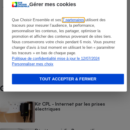
COMPARATIF
Gérer mes cookies
Tablettes tactiles
Que Choisir Ensemble et ses
7 partenaires
utilisent des
traceurs pour mesurer l’audience, la performance,
COMPARATIF
personnaliser les contenus, les partager, optimiser la
Kits CPL
promotion et afficher des contenus provenant de sites tiers.
Nous conserverons votre choix pendant 6 mois. Vous pourrez
changer d’avis à tout moment en utilisant le lien « paramétrer
les traceurs » en bas de chaque page.
COMPARATIF
Politique de confidentialité mise à jour le 12/07/2024
Répéteurs wi-fi
Personnaliser mes choix
TOUT ACCEPTER & FERMER
Guide d’achat
Kit CPL - Internet par les prises
électriques