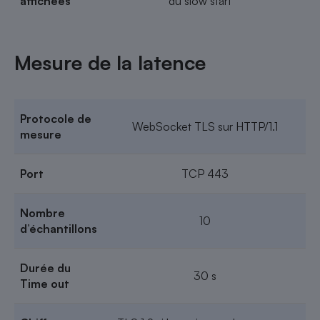
affichées
du slow start
Mesure de la latence
Protocole de
WebSocket TLS sur HTTP/1.1
mesure
Port
TCP 443
Nombre
10
d’échantillons
Durée du
30 s
Time out