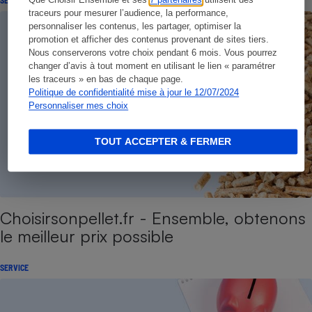
Que Choisir Ensemble et ses
7 partenaires
utilisent des
traceurs pour mesurer l’audience, la performance,
personnaliser les contenus, les partager, optimiser la
promotion et afficher des contenus provenant de sites tiers.
Nous conserverons votre choix pendant 6 mois. Vous pourrez
changer d’avis à tout moment en utilisant le lien « paramétrer
les traceurs » en bas de chaque page.
Politique de confidentialité mise à jour le 12/07/2024
Personnaliser mes choix
TOUT ACCEPTER & FERMER
Choisirsonpellet.fr - Ensemble, obtenons
le meilleur prix possible
SERVICE