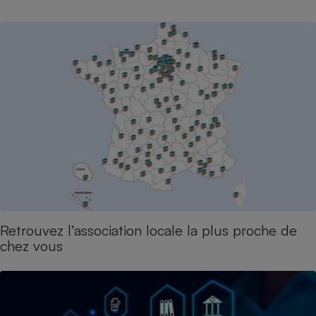
Petit électroménager - U
Complément
alimentaire
Mutuelle
Assurance emprunteur
Matelas
Champagne
bouteille
Banque en 
Téléviseur
Antimoustique
Lave-linge
Retrouvez l’association locale la plus proche de
chez vous
Radiateur électrique