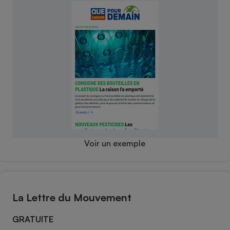
Téléphone mobile -
Smartphone
Plaque de cuisson à
induction
Climatiseur -
Ventilateur
Antivirus
Climatiseur -
Voir un exemple
Ventilateur
La Lettre du Mouvement
GRATUITE