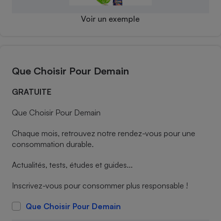
Petit électroménager - U
Voir un exemple
Complément
alimentaire
Mutuelle
Assurance emprunteur
Que Choisir Pour Demain
GRATUITE
Matelas
Champagne
bouteille
Que Choisir Pour Demain
Banque en 
Téléviseur
Chaque mois, retrouvez notre rendez-vous pour une
Antimoustique
Lave-linge
consommation durable.
Actualités, tests, études et guides...
Inscrivez-vous pour consommer plus responsable !
Radiateur électrique
Que Choisir Pour Demain