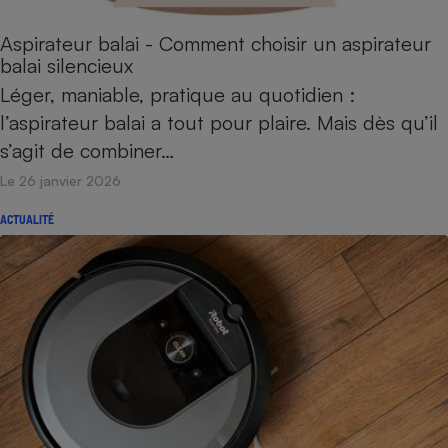
Cafetière à expressos
Aspirateur balai - Comment choisir un aspirateur
balai silencieux
Léger, maniable, pratique au quotidien :
l’aspirateur balai a tout pour plaire. Mais dès qu’il
s’agit de combiner…
Le 26 janvier 2026
ACTUALITÉ
Robot ménager