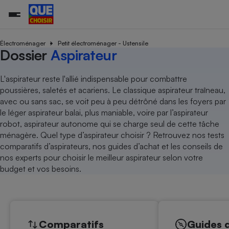
Électroménager
Petit électroménager - Ustensile
Dossier
Aspirateur
Additifs a
Comparate
Comparatif
Comparateu
Comparatif
Comparateu
Comparatif
Comparati
Substances
Toutes les actualités
Tous les services
Tous nos combats
L’association
Organismes de défense 
Train
L'aspirateur reste l'allié indispensable pour combattre
supermarc
cosmétiqu
Comparateu
Achat - Vente - Travaux
Démarche administrative
poussières, saletés et acariens. Le classique aspirateur traîneau,
Enquêtes
Nos actions
Nos missions
Système judiciaire
Transport aérien
gratuit
avec ou sans sac, se voit peu à peu détrôné dans les foyers par
Copropriété
Famille
Guides d'achat
Nos grandes victoires
Notre méthodologie
le léger aspirateur balai, plus maniable, voire par l’aspirateur
Location
Senior
Comparateu
Comparate
Comparati
Comparatif
Comparate
Comparatif
Comparatif
robot, aspirateur autonome qui se charge seul de cette tâche
Conseils
Les billets de la présidente
Notre financement
supermarc
électrique
ménagère. Quel type d’aspirateur choisir ? Retrouvez nos tests
Service marchand
Magasin - Grande surfac
Sport
Soumettre un litige
Brèves
Nos associations locales
Nos partenaires
comparatifs d’aspirateurs, nos guides d’achat et les conseils de
Air
Marketing - Fidélisation
Vacances - Tourisme
Lettres types
nos experts pour choisir le meilleur aspirateur selon votre
Nous rejoindre
Nous rejoindre
Déchet
budget et vos besoins.
Méthode de vente - Abu
Rencontrer une association locale
Comparate
Comparatif
Comparatif
Comparatif
Comparatif
En savoir plus sur Que Choisir Ensemble
Eau
s
Agriculture
Achat - Vente - Location
Energie
Nutrition
Assurance auto
-nous ?
Produit alimentaire
Carburant
Comparati
Comparati
Comparati
Comparate
Comparatifs
Guides 