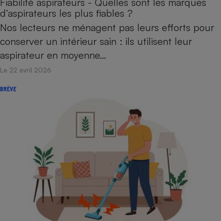
Fiabilité aspirateurs - Quelles sont les marques
Téléphone mobile -
d’aspirateurs les plus fiables ?
Smartphone
Plaque de cuisson à
Nos lecteurs ne ménagent pas leurs efforts pour
induction
conserver un intérieur sain : ils utilisent leur
aspirateur en moyenne…
Le 22 avril 2026
Climatiseur -
Ventilateur
BRÈVE
Antivirus
Climatiseur -
Ventilateur