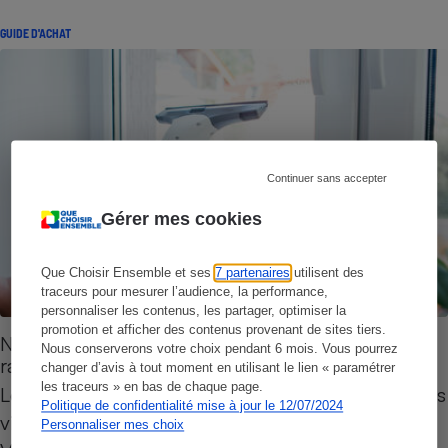
GUIDE D'ACHAT
Continuer sans accepter
Gérer mes cookies
Que Choisir Ensemble et ses
7 partenaires
utilisent des
traceurs pour mesurer l’audience, la performance,
personnaliser les contenus, les partager, optimiser la
promotion et afficher des contenus provenant de sites tiers.
Nettoyeur de vitres - Comment choisir une
Nous conserverons votre choix pendant 6 mois. Vous pourrez
raclette aspirante
changer d’avis à tout moment en utilisant le lien « paramétrer
les traceurs » en bas de chaque page.
Les raclettes aspirantes facilitent le nettoyage des
Politique de confidentialité mise à jour le 12/07/2024
vitres, carreaux et miroirs sans coulures ni traces.
Personnaliser mes choix