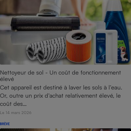
Téléphone mobile -
Smartphone
Plaque de cuisson à
induction
Climatiseur -
Ventilateur
Antivirus
Nettoyeur de sol - Un coût de fonctionnement
Climatiseur -
élevé
Ventilateur
Cet appareil est destiné à laver les sols à l’eau.
Or, outre un prix d’achat relativement élevé, le
coût des…
Le 14 mars 2026
BRÈVE