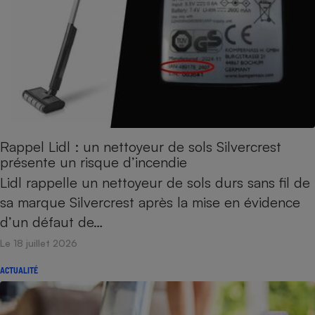
Petit électroménager - U
Complément
alimentaire
Mutuelle
Assurance emprunteur
Matelas
Champagne
Rappel Lidl : un nettoyeur de sols Silvercrest
bouteille
présente un risque d’incendie
Banque en 
Lidl rappelle un nettoyeur de sols durs sans fil de
Téléviseur
Antimoustique
sa marque Silvercrest après la mise en évidence
Lave-linge
d’un défaut de…
Le 18 juillet 2026
ACTUALITÉ
Radiateur électrique