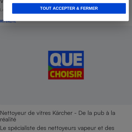
Voici quelques…
TOUT ACCEPTER & FERMER
Le 04 août 2014
ACTUALITÉ
Nettoyeur de vitres Kärcher - De la pub à la
réalité
Le spécialiste des nettoyeurs vapeur et des