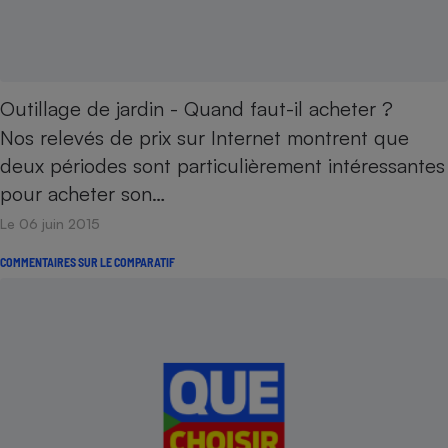
Téléphone mobile -
Smartphone
Plaque de cuisson à
induction
Outillage de jardin - Quand faut-il acheter ?
Nos relevés de prix sur Internet montrent que
Climatiseur -
deux périodes sont particulièrement intéressantes
Ventilateur
pour acheter son…
Le 06 juin 2015
Antivirus
Climatiseur -
COMMENTAIRES SUR LE COMPARATIF
Ventilateur