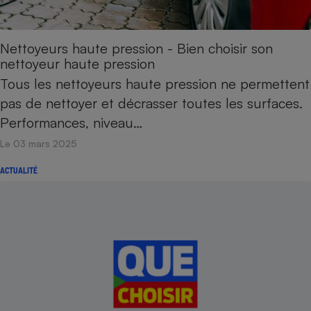
Petit électroménager - U
Complément
alimentaire
Nettoyeurs haute pression - Bien choisir son
Mutuelle
nettoyeur haute pression
Assurance emprunteur
Tous les nettoyeurs haute pression ne permettent
pas de nettoyer et décrasser toutes les surfaces.
Performances, niveau…
Matelas
Champagne
Le 03 mars 2025
bouteille
Banque en 
ACTUALITÉ
Téléviseur
Antimoustique
Lave-linge
Radiateur électrique