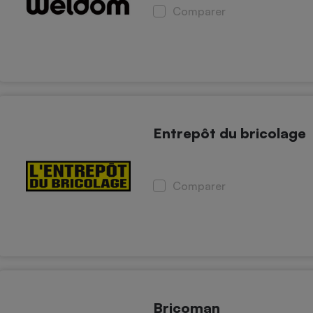
Électricité - Gaz
Comparer
Appareil photo
numérique
Four encastrable
Entrepôt du bricolage
Lessive
Comparer
Aspirateur
Bricoman