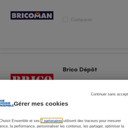
Comparer
s
Réfrigérateur
Brico Dépôt
Comparer
Continuer sans accept
Gérer mes cookies
Choisir Ensemble et ses
7 partenaires
utilisent des traceurs pour mesurer
ience, la performance, personnaliser les contenus, les partager, optimiser la