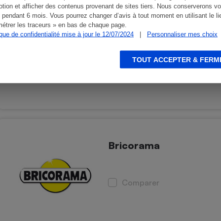
tion et afficher des contenus provenant de sites tiers. Nous conserverons vo
 pendant 6 mois. Vous pourrez changer d’avis à tout moment en utilisant le li
Mr Bricolage
étrer les traceurs » en bas de chaque page.
ique de confidentialité mise à jour le 12/07/2024
|
Personnaliser mes choix
Comparer
TOUT ACCEPTER & FERM
Bricorama
Comparer