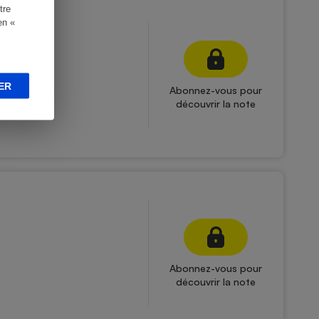
tre
en «
ER
Abonnez-vous pour
découvrir la note
Abonnez-vous pour
découvrir la note