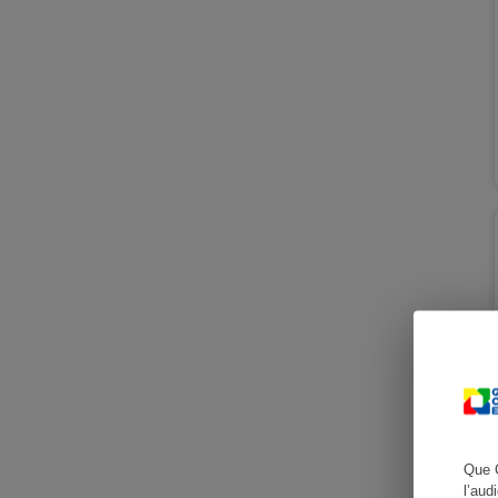
Cafetière à expresso
Robot ménager
Que 
l’aud