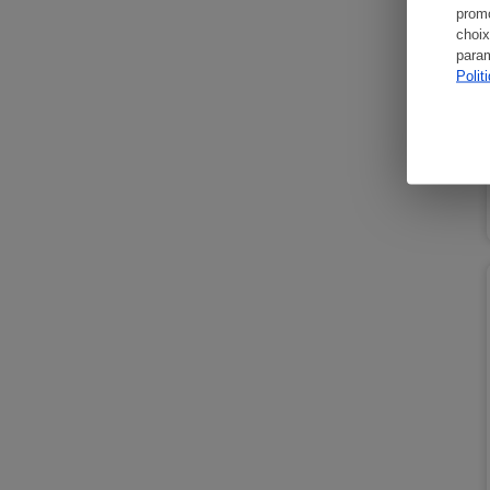
promo
choix
param
Polit