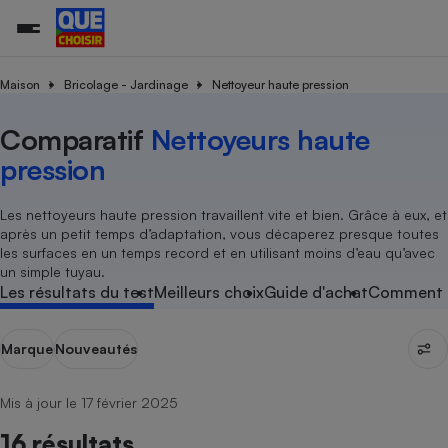
Maison
Bricolage - Jardinage
Nettoyeur haute pression
Comparatif
Nettoyeurs haute
Additifs a
Comparate
Comparatif
Comparateu
Comparatif
Comparateu
Comparatif
Comparati
Substances
Toutes les actualités
Tous les services
Tous nos combats
L’association
Organismes de défense 
Train
supermarc
cosmétiqu
pression
Comparateu
Achat - Vente - Travaux
Démarche administrative
Enquêtes
Nos actions
Nos missions
Système judiciaire
Transport aérien
gratuit
Copropriété
Famille
Guides d'achat
Nos grandes victoires
Notre méthodologie
Les nettoyeurs haute pression travaillent vite et bien. Grâce à eux, et
Location
Senior
après un ­petit temps d’adaptation, vous décaperez presque toutes
Comparateu
Comparate
Comparati
Comparatif
Comparate
Comparatif
Comparatif
Conseils
Les billets de la présidente
Notre financement
les surfaces en un temps record et en utilisant moins d’eau qu’avec
supermarc
électrique
Service marchand
Magasin - Grande surfac
Sport
Soumettre un litige
un simple tuyau.
Brèves
Nos associations locales
Nos partenaires
Air
Les résultats du test
Meilleurs choix
Guide d'achat
Comment n
Marketing - Fidélisation
Vacances - Tourisme
Lettres types
Nous rejoindre
Nous rejoindre
Déchet
Méthode de vente - Abu
Rencontrer une association locale
Comparate
Comparatif
Comparatif
Comparatif
Comparatif
En savoir plus sur Que Choisir Ensemble
Marque
Nouveautés
Eau
s
Agriculture
Achat - Vente - Location
Energie
Nutrition
Assurance auto
Mis à jour le 17 février 2025
-nous ?
Produit alimentaire
Carburant
Comparati
Comparati
Comparati
Comparate
16 résultats