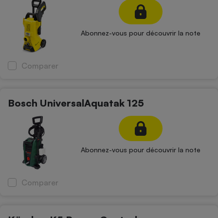
Petit électroménager - U
Complément
alimentaire
Abonnez-vous pour découvrir la note
Mutuelle
Assurance emprunteur
Comparer
Matelas
Champagne
Bosch UniversalAquatak 125
bouteille
Banque en 
Téléviseur
Antimoustique
Lave-linge
Abonnez-vous pour découvrir la note
Comparer
Radiateur électrique