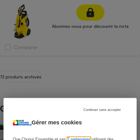
Abonnez-vous pour découvrir la note
Comparer
13 produits archivés
Guide d’achat
Continuer sans accepter
Gérer mes cookies
Nettoyeurs haute pression
Que Choisir Ensemble et ses
7 partenaires
utilisent des