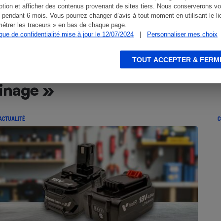
tion et afficher des contenus provenant de sites tiers. Nous conserverons vo
 pendant 6 mois. Vous pourrez changer d’avis à tout moment en utilisant le li
étrer les traceurs » en bas de chaque page.
ique de confidentialité mise à jour le 12/07/2024
|
Personnaliser mes choix
TOUT ACCEPTER & FERM
dinage »
ACTUALITÉ
C