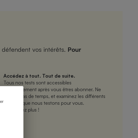
 défendent vos intérêts.
Pour
Accédez à tout. Tout de suite.
Tous nos tests sont accessibles
immédiatement après vous êtres abonner. Ne
perdez pas de temps, et examinez les différents
er
produits que nous testons pour vous.
N’attendez plus !