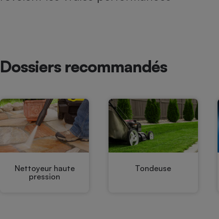
Radiateur électrique
Téléphone mobile -
Smartphone
Plaque de cuisson à
induction
Dossiers recommandés
Climatiseur -
Ventilateur
Antivirus
Climatiseur -
Ventilateur
Nettoyeur haute
Tondeuse
pression