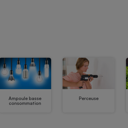
Électricité - Gaz
Appareil photo
numérique
Four encastrable
Lessive
Aspirateur
Ampoule basse
Perceuse
consommation