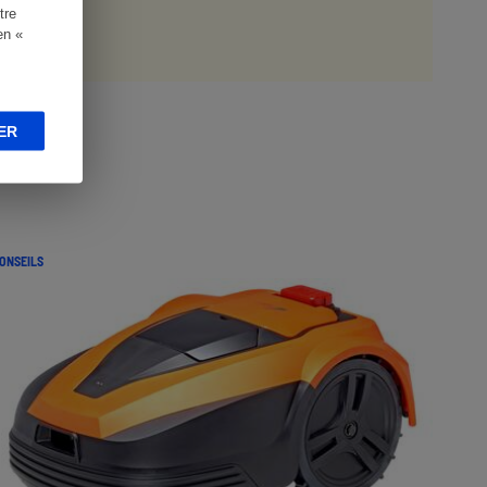
tre
en «
ER
ONSEILS