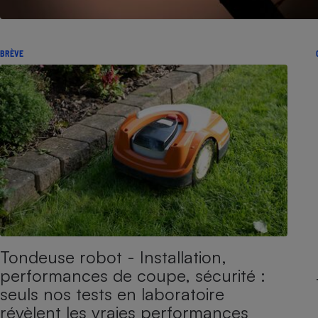
Internet
Gros électroménager
Téléphonie
BRÈVE
Petit électroménager 
Complément
alimentaire
Mutuelle
Assurance emprunteu
Matelas
Champa
boutei
Banque 
Téléviseur
Antimoustique
Lave-linge
Tondeuse robot - Installation,
performances de coupe, sécurité :
seuls nos tests en laboratoire
révèlent les vraies performances